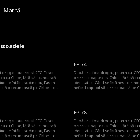
Marcă
pisoadele
EP 74
t drogat, puternicul CEO Eason
După ce a fost drogat, puternicul C
ea cu Chloe, fără să-i cunoască
petrece noaptea cu Chloe, fără să-i 
Când se întâlnesc din nou, Eason—
identitatea. Când se întâlnesc din n
bil să o recunoască pe Chloe—o
nefiind capabil să o recunoască pe
secretară. În timp ce lucrează pentru
angajează ca secretară. În timp ce l
operă că este însărcinată cu copilul
el, Chloe descoperă că este însărcina
nd se confruntă cu această revelație,
lui. Tocmai când se confruntă cu acea
at să-și salveze bunica, acceptă să
Eason, disperat să-și salveze bunica,
EP 78
că cu Maura, zdrobindu-i inima lui
se căsătorească cu Maura, zdrobindu-
d să dezvăluie identitatea tatălui,
Chloe. Refuzând să dezvăluie identitat
t drogat, puternicul CEO Eason
După ce a fost drogat, puternicul C
e prăpastia dintre ei. Dar situația
Chloe adâncește prăpastia dintre ei. 
ea cu Chloe, fără să-i cunoască
petrece noaptea cu Chloe, fără să-i 
 întunecată când Maura, hotărâtă să o
devine și mai întunecată când Maura,
Când se întâlnesc din nou, Eason—
identitatea. Când se întâlnesc din n
 departe de Eason, îi ucide mamei lui
țină pe Chloe departe de Eason, îi uc
bil să o recunoască pe Chloe—o
nefiind capabil să o recunoască pe
enință să stea departe.
Chloe și o amenință să stea departe.