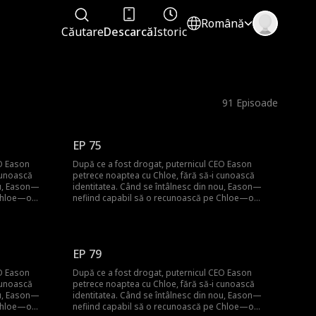
Română
Căutare
Descarcă
Istoric
91
Episoade
EP 75
EO Eason
După ce a fost drogat, puternicul CEO Eason
cunoască
petrece noaptea cu Chloe, fără să-i cunoască
ou, Eason—
identitatea. Când se întâlnesc din nou, Eason—
 Chloe—o
nefiind capabil să o recunoască pe Chloe—o
ucrează pentru
angajează ca secretară. În timp ce lucrează pentru
tă cu copilul
el, Chloe descoperă că este însărcinată cu copilul
stă revelație,
lui. Tocmai când se confruntă cu această revelație,
 acceptă să
Eason, disperat să-și salveze bunica, acceptă să
EP 79
i inima lui
se căsătorească cu Maura, zdrobindu-i inima lui
ea tatălui,
Chloe. Refuzând să dezvăluie identitatea tatălui,
EO Eason
După ce a fost drogat, puternicul CEO Eason
Dar situația
Chloe adâncește prăpastia dintre ei. Dar situația
cunoască
petrece noaptea cu Chloe, fără să-i cunoască
 hotărâtă să o
devine și mai întunecată când Maura, hotărâtă să o
ou, Eason—
identitatea. Când se întâlnesc din nou, Eason—
ide mamei lui
țină pe Chloe departe de Eason, îi ucide mamei lui
 Chloe—o
nefiind capabil să o recunoască pe Chloe—o
Chloe și o amenință să stea departe.