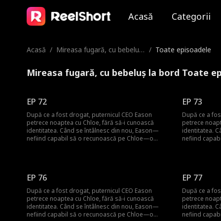
Acasă
Categorii
Acasă
/
Mireasa fugară, cu bebeluș
/
Toate episoadele
la bord
Mireasa fugară, cu bebeluș la bord Toate e
EP 72
EP 73
După ce a fost drogat, puternicul CEO Eason
După ce a fos
petrece noaptea cu Chloe, fără să-i cunoască
petrece noapt
identitatea. Când se întâlnesc din nou, Eason—
identitatea. 
nefiind capabil să o recunoască pe Chloe—o
nefiind capa
angajează ca secretară. În timp ce lucrează pentru
angajează ca 
el, Chloe descoperă că este însărcinată cu copilul
el, Chloe desc
lui. Tocmai când se confruntă cu această revelație,
lui. Tocmai câ
Eason, disperat să-și salveze bunica, acceptă să
Eason, disper
EP 76
EP 77
se căsătorească cu Maura, zdrobindu-i inima lui
se căsătoreas
Chloe. Refuzând să dezvăluie identitatea tatălui,
Chloe. Refuzân
După ce a fost drogat, puternicul CEO Eason
După ce a fos
Chloe adâncește prăpastia dintre ei. Dar situația
Chloe adânceșt
petrece noaptea cu Chloe, fără să-i cunoască
petrece noapt
devine și mai întunecată când Maura, hotărâtă să o
devine și mai
identitatea. Când se întâlnesc din nou, Eason—
identitatea. 
țină pe Chloe departe de Eason, îi ucide mamei lui
țină pe Chloe
nefiind capabil să o recunoască pe Chloe—o
nefiind capa
Chloe și o amenință să stea departe.
Chloe și o am