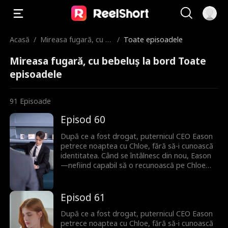
Acasă
/
Mireasa fugară, cu b
/
Toate episoadele
ebeluș la bord
Mireasa fugară, cu bebeluș la bord Toate
episoadele
91
Episoade
Episod 60
După ce a fost drogat, puternicul CEO Eason
petrece noaptea cu Chloe, fără să-i cunoască
identitatea. Când se întâlnesc din nou, Eason
—nefiind capabil să o recunoască pe Chloe—o
angajează ca secretară. În timp ce lucrează
pentru el, Chloe descoperă că este însărcinată
cu copilul lui. Tocmai când se confruntă cu
Episod 61
această revelație, Eason, disperat să-și
salveze bunica, acceptă să se căsătorească cu
După ce a fost drogat, puternicul CEO Eason
Maura, zdrobindu-i inima lui Chloe. Refuzând
petrece noaptea cu Chloe, fără să-i cunoască