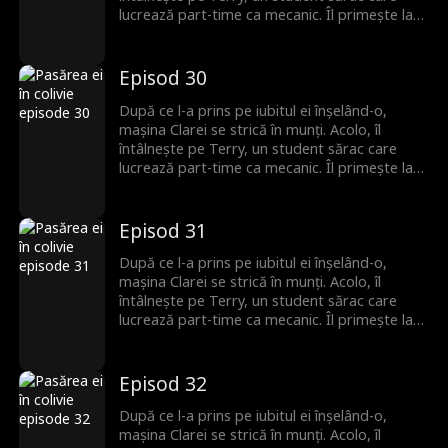
lucrează part-time ca mecanic. Îl primește la
ea, fără să știe că el este moștenitorul pierdut
al unei familii puternice. Romantismul lor fragil
se prăbușește sub greutatea secretului său,
Episod 30
iar Terry pleacă, neștiind că Clara este
însărcinată. Ani mai târziu, el se întoarce cu
După ce l-a prins pe iubitul ei înșelând-o,
putere și bogăție, iar povestea lor de
mașina Clarei se strică în munți. Acolo, îl
dragoste începe din nou.
întâlnește pe Terry, un student sărac care
lucrează part-time ca mecanic. Îl primește la
ea, fără să știe că el este moștenitorul pierdut
al unei familii puternice. Romantismul lor fragil
se prăbușește sub greutatea secretului său,
Episod 31
iar Terry pleacă, neștiind că Clara este
însărcinată. Ani mai târziu, el se întoarce cu
După ce l-a prins pe iubitul ei înșelând-o,
putere și bogăție, iar povestea lor de
mașina Clarei se strică în munți. Acolo, îl
dragoste începe din nou.
întâlnește pe Terry, un student sărac care
lucrează part-time ca mecanic. Îl primește la
ea, fără să știe că el este moștenitorul pierdut
al unei familii puternice. Romantismul lor fragil
se prăbușește sub greutatea secretului său,
Episod 32
iar Terry pleacă, neștiind că Clara este
însărcinată. Ani mai târziu, el se întoarce cu
După ce l-a prins pe iubitul ei înșelând-o,
putere și bogăție, iar povestea lor de
mașina Clarei se strică în munți. Acolo, îl