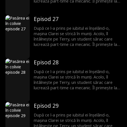
lucrează part-time ca mecanic. Îl primește la
ea, fără să știe că el este moștenitorul pierdut
al unei familii puternice. Romantismul lor fragil
se prăbușește sub greutatea secretului său,
Episod 27
iar Terry pleacă, neștiind că Clara este
însărcinată. Ani mai târziu, el se întoarce cu
După ce l-a prins pe iubitul ei înșelând-o,
putere și bogăție, iar povestea lor de
mașina Clarei se strică în munți. Acolo, îl
dragoste începe din nou.
întâlnește pe Terry, un student sărac care
lucrează part-time ca mecanic. Îl primește la
ea, fără să știe că el este moștenitorul pierdut
al unei familii puternice. Romantismul lor fragil
se prăbușește sub greutatea secretului său,
Episod 28
iar Terry pleacă, neștiind că Clara este
însărcinată. Ani mai târziu, el se întoarce cu
După ce l-a prins pe iubitul ei înșelând-o,
putere și bogăție, iar povestea lor de
mașina Clarei se strică în munți. Acolo, îl
dragoste începe din nou.
întâlnește pe Terry, un student sărac care
lucrează part-time ca mecanic. Îl primește la
ea, fără să știe că el este moștenitorul pierdut
al unei familii puternice. Romantismul lor fragil
se prăbușește sub greutatea secretului său,
Episod 29
iar Terry pleacă, neștiind că Clara este
însărcinată. Ani mai târziu, el se întoarce cu
După ce l-a prins pe iubitul ei înșelând-o,
putere și bogăție, iar povestea lor de
mașina Clarei se strică în munți. Acolo, îl
dragoste începe din nou.
întâlnește pe Terry, un student sărac care