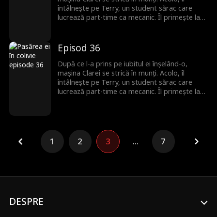
dragoste începe din nou.
întâlnește pe Terry, un student sărac care
lucrează part-time ca mecanic. Îl primește la
ea, fără să știe că el este moștenitorul pierdut
al unei familii puternice. Romantismul lor fragil
se prăbușește sub greutatea secretului său,
Episod 36
iar Terry pleacă, neștiind că Clara este
însărcinată. Ani mai târziu, el se întoarce cu
După ce l-a prins pe iubitul ei înșelând-o,
putere și bogăție, iar povestea lor de
mașina Clarei se strică în munți. Acolo, îl
dragoste începe din nou.
întâlnește pe Terry, un student sărac care
lucrează part-time ca mecanic. Îl primește la
ea, fără să știe că el este moștenitorul pierdut
al unei familii puternice. Romantismul lor fragil
se prăbușește sub greutatea secretului său,
iar Terry pleacă, neștiind că Clara este
însărcinată. Ani mai târziu, el se întoarce cu
1
2
3
...
7
putere și bogăție, iar povestea lor de
dragoste începe din nou.
DESPRE