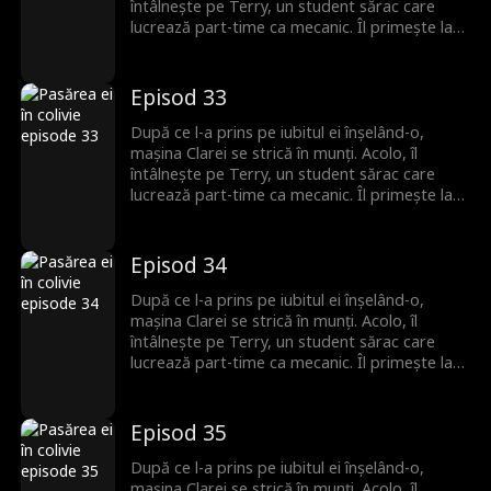
dragoste începe din nou.
întâlnește pe Terry, un student sărac care
lucrează part-time ca mecanic. Îl primește la
ea, fără să știe că el este moștenitorul pierdut
al unei familii puternice. Romantismul lor fragil
se prăbușește sub greutatea secretului său,
Episod 33
iar Terry pleacă, neștiind că Clara este
însărcinată. Ani mai târziu, el se întoarce cu
După ce l-a prins pe iubitul ei înșelând-o,
putere și bogăție, iar povestea lor de
mașina Clarei se strică în munți. Acolo, îl
dragoste începe din nou.
întâlnește pe Terry, un student sărac care
lucrează part-time ca mecanic. Îl primește la
ea, fără să știe că el este moștenitorul pierdut
al unei familii puternice. Romantismul lor fragil
se prăbușește sub greutatea secretului său,
Episod 34
iar Terry pleacă, neștiind că Clara este
însărcinată. Ani mai târziu, el se întoarce cu
După ce l-a prins pe iubitul ei înșelând-o,
putere și bogăție, iar povestea lor de
mașina Clarei se strică în munți. Acolo, îl
dragoste începe din nou.
întâlnește pe Terry, un student sărac care
lucrează part-time ca mecanic. Îl primește la
ea, fără să știe că el este moștenitorul pierdut
al unei familii puternice. Romantismul lor fragil
se prăbușește sub greutatea secretului său,
Episod 35
iar Terry pleacă, neștiind că Clara este
însărcinată. Ani mai târziu, el se întoarce cu
După ce l-a prins pe iubitul ei înșelând-o,
putere și bogăție, iar povestea lor de
mașina Clarei se strică în munți. Acolo, îl