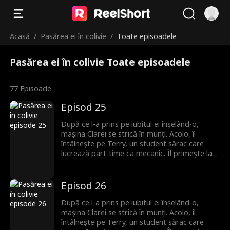
Acasă
/
Pasărea ei în colivie
/
Toate episoadele
Pasărea ei în colivie Toate episoadele
77
Episoade
Episod 25
După ce l-a prins pe iubitul ei înșelând-o,
mașina Clarei se strică în munți. Acolo, îl
întâlnește pe Terry, un student sărac care
lucrează part-time ca mecanic. Îl primește la
ea, fără să știe că el este moștenitorul pierdut
al unei familii puternice. Romantismul lor fragil
se prăbușește sub greutatea secretului său,
Episod 26
iar Terry pleacă, neștiind că Clara este
însărcinată. Ani mai târziu, el se întoarce cu
După ce l-a prins pe iubitul ei înșelând-o,
putere și bogăție, iar povestea lor de
mașina Clarei se strică în munți. Acolo, îl
dragoste începe din nou.
întâlnește pe Terry, un student sărac care