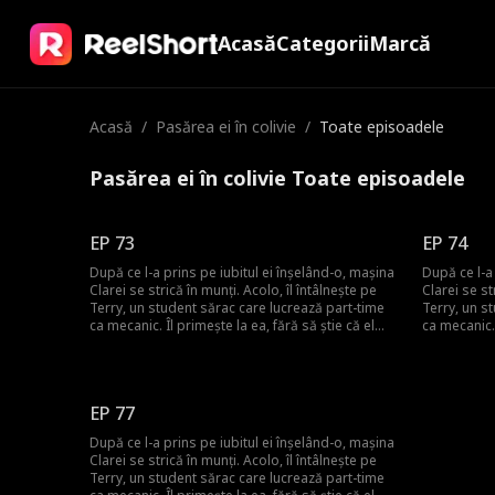
Acasă
Categorii
Marcă
Acasă
/
Pasărea ei în colivie
/
Toate episoadele
Pasărea ei în colivie Toate episoadele
EP 73
EP 74
După ce l-a prins pe iubitul ei înșelând-o, mașina
După ce l-a
Clarei se strică în munți. Acolo, îl întâlnește pe
Clarei se st
Terry, un student sărac care lucrează part-time
Terry, un s
ca mecanic. Îl primește la ea, fără să știe că el
ca mecanic. 
este moștenitorul pierdut al unei familii
este moșteni
puternice. Romantismul lor fragil se prăbușește
puternice. 
sub greutatea secretului său, iar Terry pleacă,
sub greutat
neștiind că Clara este însărcinată. Ani mai târziu,
neștiind că 
EP 77
el se întoarce cu putere și bogăție, iar povestea
el se întoa
lor de dragoste începe din nou.
lor de drag
După ce l-a prins pe iubitul ei înșelând-o, mașina
Clarei se strică în munți. Acolo, îl întâlnește pe
Terry, un student sărac care lucrează part-time