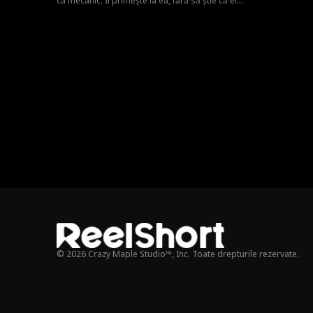
ca mecanic. Îl primește la ea, fără să știe că el
este moștenitorul pierdut al unei familii
puternice. Romantismul lor fragil se prăbușește
sub greutatea secretului său, iar Terry pleacă,
neștiind că Clara este însărcinată. Ani mai târziu,
el se întoarce cu putere și bogăție, iar povestea
lor de dragoste începe din nou.
© 2026 Crazy Maple Studio™, Inc. Toate drepturile rezervate.