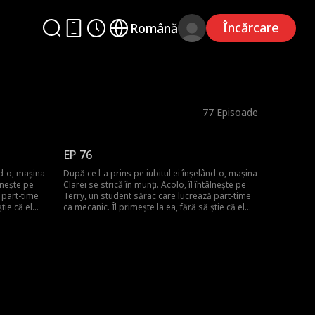
Încărcare
Română
77
Episoade
EP 76
nd-o, mașina
După ce l-a prins pe iubitul ei înșelând-o, mașina
âlnește pe
Clarei se strică în munți. Acolo, îl întâlnește pe
 part-time
Terry, un student sărac care lucrează part-time
tie că el
ca mecanic. Îl primește la ea, fără să știe că el
lii
este moștenitorul pierdut al unei familii
 prăbușește
puternice. Romantismul lor fragil se prăbușește
y pleacă,
sub greutatea secretului său, iar Terry pleacă,
 mai târziu,
neștiind că Clara este însărcinată. Ani mai târziu,
ar povestea
el se întoarce cu putere și bogăție, iar povestea
lor de dragoste începe din nou.