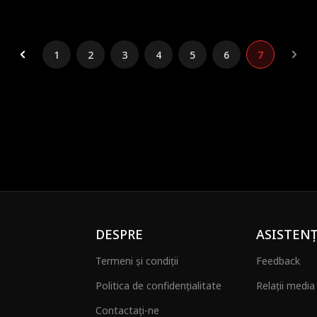
1
2
3
4
5
6
7
DESPRE
ASISTEN
Termeni și condiții
Feedback
Politica de confidențialitate
Relații media 
Contactați-ne