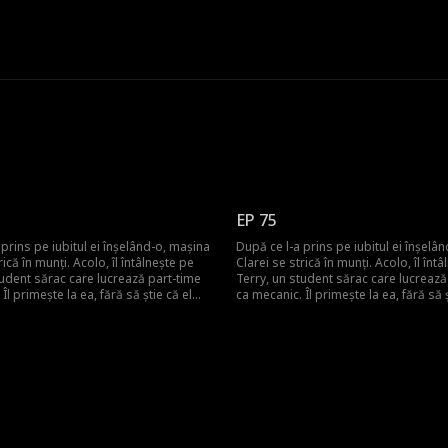
EP 75
 prins pe iubitul ei înșelând-o, mașina
După ce l-a prins pe iubitul ei înșelâ
rică în munți. Acolo, îl întâlnește pe
Clarei se strică în munți. Acolo, îl înt
tudent sărac care lucrează part-time
Terry, un student sărac care lucrează
Îl primește la ea, fără să știe că el
ca mecanic. Îl primește la ea, fără să ș
torul pierdut al unei familii
este moștenitorul pierdut al unei fami
Romantismul lor fragil se prăbușește
puternice. Romantismul lor fragil se
ea secretului său, iar Terry pleacă,
sub greutatea secretului său, iar Terr
Clara este însărcinată. Ani mai târziu,
neștiind că Clara este însărcinată. Ani
rce cu putere și bogăție, iar povestea
el se întoarce cu putere și bogăție, i
oste începe din nou.
lor de dragoste începe din nou.