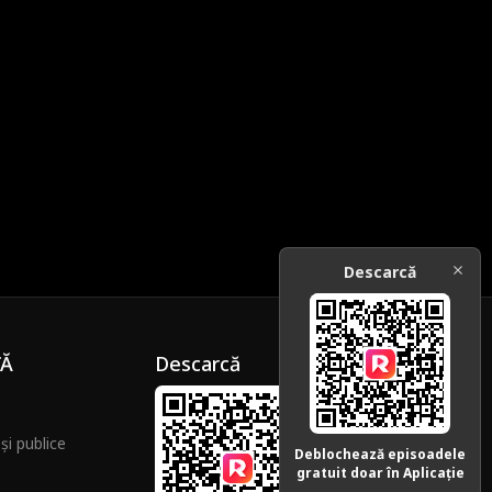
Descarcă
ȚĂ
Descarcă
și publice
Deblochează episoadele
gratuit doar în Aplicație