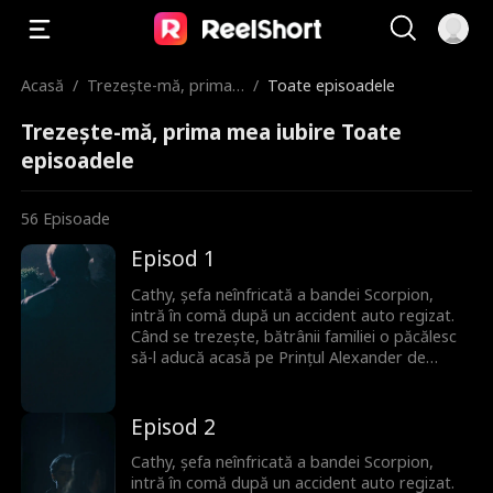
Acasă
/
Trezește-mă, prima
/
Toate episoadele
mea iubire
Trezește-mă, prima mea iubire Toate
episoadele
56
Episoade
Episod 1
Cathy, șefa neînfricată a bandei Scorpion,
intră în comă după un accident auto regizat.
Când se trezește, bătrânii familiei o păcălesc
să-l aducă acasă pe Prințul Alexander de
Monaco ca donator de spermă pentru a
asigura un moștenitor. Deși la început nu se
plac, între ei încep să apară scântei. Niciunul
Episod 2
nu își dă seama că Alexander este de fapt
iubitul din copilărie al lui Cathy, pe care l-au
Cathy, șefa neînfricată a bandei Scorpion,
căutat amândoi tot timpul.
intră în comă după un accident auto regizat.