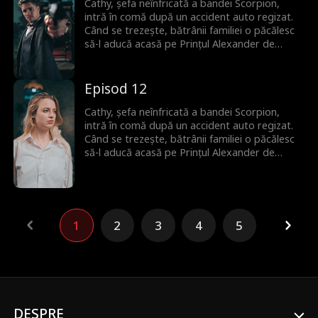
iubitul din copilărie al lui Cathy, pe care l-au
Cathy, șefa neînfricată a bandei Scorpion,
căutat amândoi tot timpul.
intră în comă după un accident auto regizat.
Când se trezește, bătrânii familiei o păcălesc
să-l aducă acasă pe Prințul Alexander de
Monaco ca donator de spermă pentru a
asigura un moștenitor. Deși la început nu se
plac, între ei încep să apară scântei. Niciunul
Episod 12
nu își dă seama că Alexander este de fapt
iubitul din copilărie al lui Cathy, pe care l-au
Cathy, șefa neînfricată a bandei Scorpion,
căutat amândoi tot timpul.
intră în comă după un accident auto regizat.
Când se trezește, bătrânii familiei o păcălesc
să-l aducă acasă pe Prințul Alexander de
Monaco ca donator de spermă pentru a
asigura un moștenitor. Deși la început nu se
plac, între ei încep să apară scântei. Niciunul
nu își dă seama că Alexander este de fapt
iubitul din copilărie al lui Cathy, pe care l-au
1
2
3
4
5
căutat amândoi tot timpul.
DESPRE