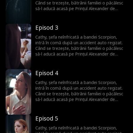
Când se trezește, bătrânii familiei o păcălesc
să-l aducă acasă pe Prințul Alexander de
Monaco ca donator de spermă pentru a
asigura un moștenitor. Deși la început nu se
plac, între ei încep să apară scântei. Niciunul
Episod 3
nu își dă seama că Alexander este de fapt
iubitul din copilărie al lui Cathy, pe care l-au
Cathy, șefa neînfricată a bandei Scorpion,
căutat amândoi tot timpul.
intră în comă după un accident auto regizat.
Când se trezește, bătrânii familiei o păcălesc
să-l aducă acasă pe Prințul Alexander de
Monaco ca donator de spermă pentru a
asigura un moștenitor. Deși la început nu se
plac, între ei încep să apară scântei. Niciunul
Episod 4
nu își dă seama că Alexander este de fapt
iubitul din copilărie al lui Cathy, pe care l-au
Cathy, șefa neînfricată a bandei Scorpion,
căutat amândoi tot timpul.
intră în comă după un accident auto regizat.
Când se trezește, bătrânii familiei o păcălesc
să-l aducă acasă pe Prințul Alexander de
Monaco ca donator de spermă pentru a
asigura un moștenitor. Deși la început nu se
plac, între ei încep să apară scântei. Niciunul
Episod 5
nu își dă seama că Alexander este de fapt
iubitul din copilărie al lui Cathy, pe care l-au
Cathy, șefa neînfricată a bandei Scorpion,