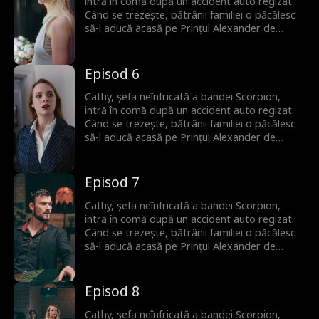
căutat amândoi tot timpul.
intră în comă după un accident auto regizat.
Când se trezește, bătrânii familiei o păcălesc
să-l aducă acasă pe Prințul Alexander de
Monaco ca donator de spermă pentru a
asigura un moștenitor. Deși la început nu se
plac, între ei încep să apară scântei. Niciunul
Episod 6
nu își dă seama că Alexander este de fapt
iubitul din copilărie al lui Cathy, pe care l-au
Cathy, șefa neînfricată a bandei Scorpion,
căutat amândoi tot timpul.
intră în comă după un accident auto regizat.
Când se trezește, bătrânii familiei o păcălesc
să-l aducă acasă pe Prințul Alexander de
Monaco ca donator de spermă pentru a
asigura un moștenitor. Deși la început nu se
plac, între ei încep să apară scântei. Niciunul
Episod 7
nu își dă seama că Alexander este de fapt
iubitul din copilărie al lui Cathy, pe care l-au
Cathy, șefa neînfricată a bandei Scorpion,
căutat amândoi tot timpul.
intră în comă după un accident auto regizat.
Când se trezește, bătrânii familiei o păcălesc
să-l aducă acasă pe Prințul Alexander de
Monaco ca donator de spermă pentru a
asigura un moștenitor. Deși la început nu se
plac, între ei încep să apară scântei. Niciunul
Episod 8
nu își dă seama că Alexander este de fapt
iubitul din copilărie al lui Cathy, pe care l-au
Cathy, șefa neînfricată a bandei Scorpion,