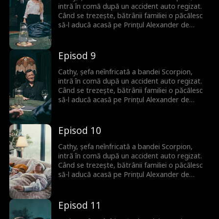
căutat amândoi tot timpul.
intră în comă după un accident auto regizat.
Când se trezește, bătrânii familiei o păcălesc
să-l aducă acasă pe Prințul Alexander de
Monaco ca donator de spermă pentru a
asigura un moștenitor. Deși la început nu se
plac, între ei încep să apară scântei. Niciunul
Episod 9
nu își dă seama că Alexander este de fapt
iubitul din copilărie al lui Cathy, pe care l-au
Cathy, șefa neînfricată a bandei Scorpion,
căutat amândoi tot timpul.
intră în comă după un accident auto regizat.
Când se trezește, bătrânii familiei o păcălesc
să-l aducă acasă pe Prințul Alexander de
Monaco ca donator de spermă pentru a
asigura un moștenitor. Deși la început nu se
plac, între ei încep să apară scântei. Niciunul
Episod 10
nu își dă seama că Alexander este de fapt
iubitul din copilărie al lui Cathy, pe care l-au
Cathy, șefa neînfricată a bandei Scorpion,
căutat amândoi tot timpul.
intră în comă după un accident auto regizat.
Când se trezește, bătrânii familiei o păcălesc
să-l aducă acasă pe Prințul Alexander de
Monaco ca donator de spermă pentru a
asigura un moștenitor. Deși la început nu se
plac, între ei încep să apară scântei. Niciunul
Episod 11
nu își dă seama că Alexander este de fapt