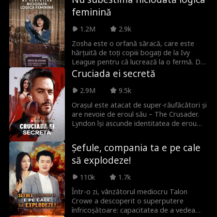
mai mare: să expună companiile de
feminină
asigurări de sănătate corupte care
profită de cei mai vulnerabili clienți.
1.2M
2.9k
Matteo rămâne mereu cu un pas înaintea
poliției, lăsând indicii pentru a-și transmite
Zosha este o orfană săracă, care este
mesajul, devenind rapid un erou pentru
hărțuită de toți copiii bogați de la Ivy
oamenii pe care CEO-ul malefic credea că
League pentru că lucrează la o fermă. Dar
îi poate reduce la tăcere.
Zosha e pe cale să-i învingă la ceea ce se
Cruciada ei secretă
așteaptă cel mai puțin: matematica.
2.9M
9.5k
Orașul este atacat de super-răufăcători și
are nevoie de eroul său – The Crusader.
Lyndon își ascunde identitatea de erou
pentru a trăi o viață normală. Dar când
frumoasa fiică a primarului, Nadia, îi cere
Șefule, compania ta e pe cale
ajutorul, poate Lyndon să-și depășească
să explodeze!
familia malefică pentru a deveni din nou
The Crusader și a-i salva viața Nadiei?
110k
1.7k
Într-o zi, vânzătorul mediocru Talon
Crowe a descoperit o superputere
înfricoșătoare: capacitatea de a vedea