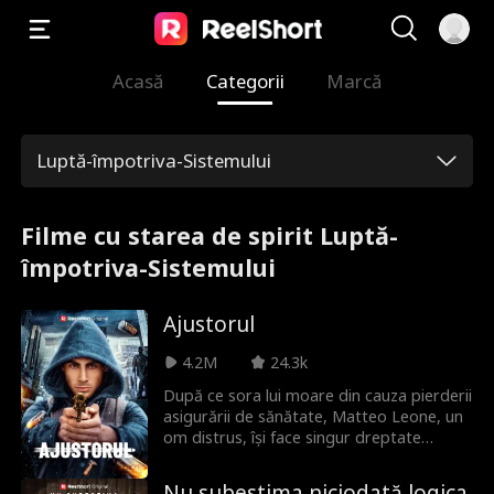
Acasă
Categorii
Marcă
Luptă-împotriva-Sistemului
Filme cu starea de spirit Luptă-
împotriva-Sistemului
Ajustorul
4.2M
24.3k
După ce sora lui moare din cauza pierderii
asigurării de sănătate, Matteo Leone, un
om distrus, își face singur dreptate
ucigând CEO-ul companiei de asigurări.
Dar nu caută doar răzbunare, are un scop
Nu subestima niciodată logica