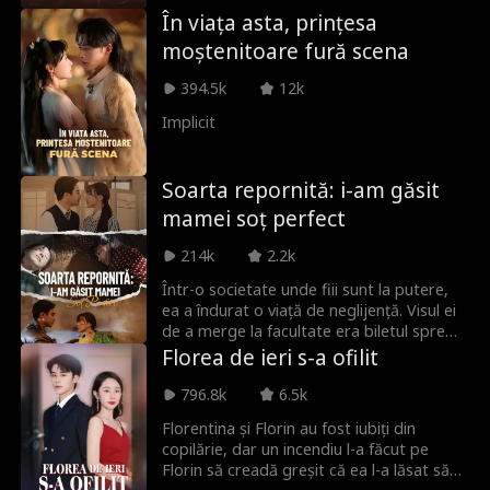
mute a fost furată. Va reuși el să-i redea
coruptă și să-l ridice pe bunul Leonard la
În viața asta, prințesa
femeii vocea cu trupul său muritor?
putere.
moștenitoare fură scena
394.5k
12k
Implicit
Soarta repornită: i-am găsit
mamei soț perfect
214k
2.2k
Într-o societate unde fiii sunt la putere,
ea a îndurat o viață de neglijență. Visul ei
de a merge la facultate era biletul spre
libertate alături de mama ei. Dar la gară,
Florea de ieri s-a ofilit
furia tatălui ei s-a sfârșit în tragedie,
lăsând-o pe mama ei fără viață. "Te voi
796.8k
6.5k
urma, mamă," a șoptit ea, în timp ce râul
Florentina și Florin au fost iubiți din
înghețat o înghițea. Trezindu-se în 1980,
copilărie, dar un incendiu l-a făcut pe
și-a găsit mama în viață, scăldată în
Florin să creadă greșit că ea l-a lăsat să
lumina soarelui. Cu o hotărâre nouă, a