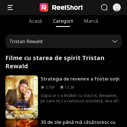
Acasă
Categorii
Marcă
Tristan Rewald
Filme cu starea de spirit Tristan
Rewald
Strategia de revenire a fostei soții
3.7M
15.3k
După ce s-a întâlnit cu soțul ei, Benjamin,
pe care nu l-a cunoscut niciodată, Aria află
că el vrea să divorțeze de ea. Planul ei de a
fugi este distrus de noua comandă a
studioului ei, care este să proiecteze noua
30 de zile până mă căsătoresc cu
casă a lui Benjamin. Aria își ascunde