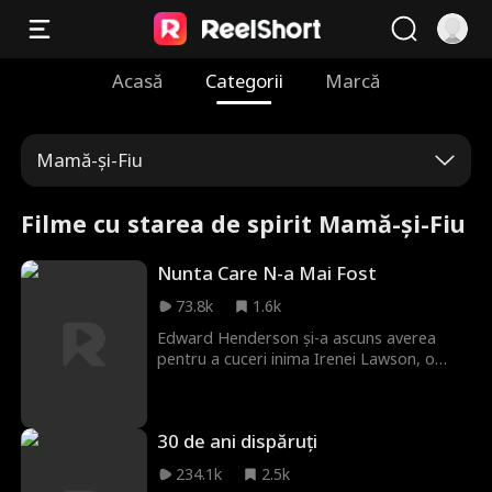
Acasă
Categorii
Marcă
Mamă-și-Fiu
Filme cu starea de spirit Mamă-și-Fiu
Nunta Care N-a Mai Fost
73.8k
1.6k
Edward Henderson și-a ascuns averea
pentru a cuceri inima Irenei Lawson, o
femeie simplă care îl iubea pentru cine era.
Sau așa credea el. Plănuia să-i spună
adevărul în ziua nunții, dar Nancy, prietena
30 de ani dispăruți
Irenei, a intervenit. Convinsă să-i testeze
iubirea, Irene a transformat nunta într-un
234.1k
2.5k
șir de pretenții absurde. Edward a