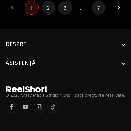
infertilă, Selene Vennor. Cu inima frântă, a
1
2
3
...
7
avut un alt accident de mașină. Din cauza
planului lui Selene, Cassian a crezut că
Isolde era moartă. Șase ani mai târziu,
Isolde s-a întors ca Ismena, un arhitect de
top, cu un băiețel, Leif. Destinul îi aducea
mereu împreună pe ea și Cassian, dar
straturile de neînțelegeri și durere îi țineau
DESPRE
departe. În cele din urmă, răpirea lui Leif i-
a forțat să colaboreze, iar adevărul a fost
în cele din urmă dezvăluit...
ASISTENȚĂ
© 2026 Crazy Maple Studio™, Inc. Toate drepturile rezervate.