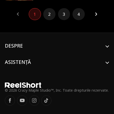
ca prințesa mută Nora. De data aceasta,
pionul devine jucător. Cu avantajul
1
2
3
4
amintirilor din viața trecută, sufletul blând
se transformă într-o 'nebună' nemiloasă,
ruinând rând pe rând comploturile
inamicilor.
DESPRE
ASISTENȚĂ
© 2026 Crazy Maple Studio™, Inc. Toate drepturile rezervate.