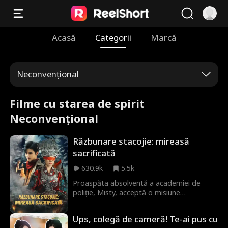
Acasă
Categorii
Marcă
Neconvențional
Filme cu starea de spirit
Neconvențional
Răzbunare stacojie: mireasă
sacrificată
630.9k
5.5k
Proaspăta absolventă a academiei de
poliție, Misty, acceptă o misiune
îndrăzneață de a se infiltra în ritualul
'Căsătoria Divină' din Florals Village.
Ups, colegă de cameră! Te-ai pus cu
Prefăcându-se a fi o Florals Maiden, ea se