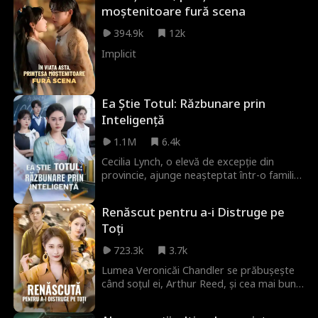
învingă rivalii și să redea gloria familiei.
moștenitoare fură scena
394.9k
12k
Implicit
Ea Știe Totul: Răzbunare prin
Inteligență
1.1M
6.4k
Cecilia Lynch, o elevă de excepție din
provincie, ajunge neașteptat într-o familie
de prestigiu din capitală. Înfruntând rude
ostile și o falsă moștenitoare, rămâne
Renăscut pentru a-i Distruge pe
fermă. Prin studiu intens și ambiție, își
Toți
asigură un loc la o universitate de top și un
viitor strălucit pe cont propriu.
723.3k
3.7k
Lumea Veronicăi Chandler se prăbușește
când soțul ei, Arthur Reed, și cea mai bună
prietenă a sa, Tina Carter, o trădează și o
ucid. Dar soarta îi oferă o a doua șansă: se