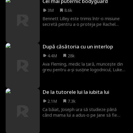
Cel mai puternic bodyguard
hotărâtă să se răzbune.
3M
8.6k
Bennett Lilley este trimis într-o misiune
secretă pentru a o proteja pe Rachel
Snyder, o miliardară formidabilă. Deghizat
ca agent de securitate, Bennett pătrunde
adânc în viața lui Rachel. Pe măsură ce o
După căsătoria cu un interlop
mulțime de adversari bogați se apropie,
lumile lor devin inevitabil legate.
4.4M
28k
Ava Fleming, medic la țară, muncește din
greu pentru a-și susține logodnicul, Luke
Bax, la facultate, doar ca să descopere că
el s-a căsătorit în secret și și-a întemeiat o
familie la oraș. Hotărâtă să rupă legătura
De la tutorele lui la iubita lui
cu Luke, Ava îi salvează din întâmplare
viața unui om influent, Jesse Mills, care se
2.1M
7.3k
îndrăgostește de ea la prima vedere și o
cere în căsătorie. Spre surprinderea Avei,
Ca băiat, Joseph ura să studieze până
nemilosul Jesse este, de fapt, un partener
când mama lui a adus-o pe Jane să fie
blând și ascultător acasă...
mica lui „gospodină.” Răbdarea și căldura
ei l-au schimbat complet, iar el a jurat în
secret să se căsătorească cu ea într-o zi.