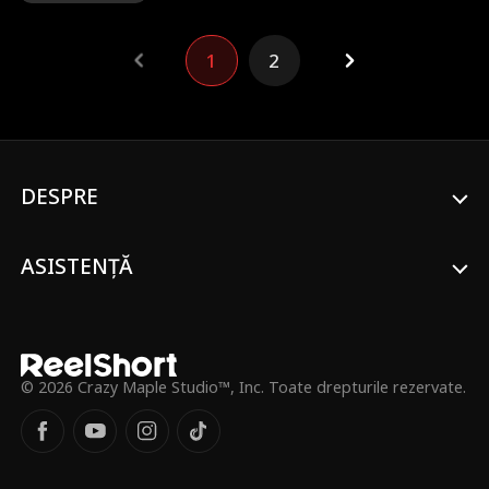
Ani mai târziu, Joseph a devenit unul dintre
cei mai puternici magnați din lume, iar
1
2
primul lucru pe care îl face cu succesul său
este să se întoarcă la țară pentru a o face
pe Jane soția lui.
DESPRE
ASISTENȚĂ
© 2026 Crazy Maple Studio™, Inc. Toate drepturile rezervate.