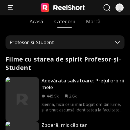
Acasă
Categorii
Marcă
Profesor-și-Student
Filme cu starea de spirit Profesor-și-
Student
Adevărata salvatoare: Prețul orbirii
mele
445.9k
2.8k
Sienna, fiica celui mai bogat om din lume,
și-a ținut ascunsă identitatea la facultate.
Ea a fost desfigurată accidental într-un
incendiu, salvându-și iubitul, pe Chris. Până
Zboară, mic căpitan
la absolvire, a purtat mereu o cicatrice