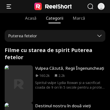
Acasă
Categorii
Marcă
Puterea fetelor
Filme cu starea de spirit Puterea
fetelor
Vulpea Căzută, Regii Îngenuncheați
160.2k
2.2k
Spiritul-vulpe Lydia Rowan și-a sacrificat
coada de 9 ori în 5 secole pentru a proteja
Imperiul Arcanon. Umilită de Lady Camilla
când și-a pierdut puterile, a urmat haosul,
iar indiferența familiei regale i-a frânt
Destinul nostru în două vieți
inima. Totuși, la recăpătarea forțelor, Lydia