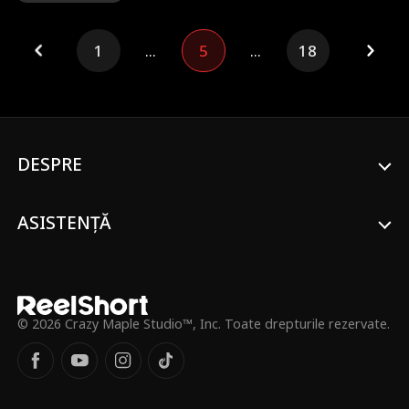
ostile și o falsă moștenitoare, rămâne
fermă. Prin studiu intens și ambiție, își
asigură un loc la o universitate de top și un
1
...
5
...
18
viitor strălucit pe cont propriu.
DESPRE
ASISTENȚĂ
© 2026 Crazy Maple Studio™, Inc. Toate drepturile rezervate.