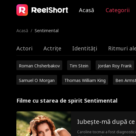
Acasă
Categorii
Acasă
/
Sentimental
Actori
Actrițe
Identități
Ritmuri al
Roman Chsherbakov
Tim Stein
Jordan Roy Frank
Samuel O Morgan
Thomas William King
Ben Arms
Filme cu starea de spirit Sentimental
Iubește-mă după ce
Caroline tocmai a fost diagnostica