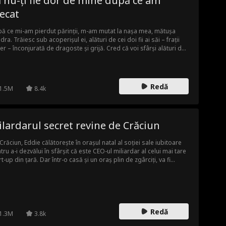
 nu-ți fie dor de mine după ce am
mecător este cineva pe care l-a ajutat înainte.
ecat
ă ce mi-am pierdut părinții, m-am mutat la nașa mea, mătușa
dra. Trăiesc sub acoperișul ei, alături de cei doi fii ai săi – frații
ler – înconjurată de dragoste și grijă. Cred că voi sfârși alături de
l dintre ei. Dar totul se schimbă atunci când fiica servitoarei, Lola,
mută în casă. Fratele Miller pe care îl iubeam cel mai mult îmi rupe
ma. După ce am părăsit, ei își pierd mințile încercând să mă
ească.
Redă
1.5M
8.4k
lardarul secret revine de Crăciun
Crăciun, Eddie călătorește în orașul natal al soției sale iubitoare
tru a-i dezvălui în sfârșit că este CEO-ul miliardar al celui mai tare
rt-up din țară. Dar într-o casă și un oraș plin de zgârciți, va fi
irea lui Eddie un cadou de Crăciun sau va fi primită ca un
bune?
Redă
1.3M
3.8k