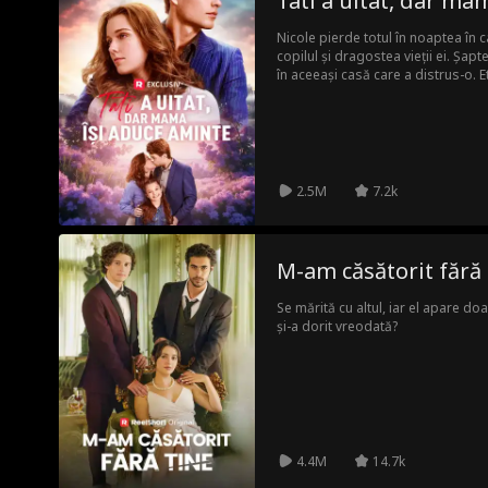
Tati a uitat, dar ma
Nicole pierde totul în noaptea în 
copilul și dragostea vieții ei. Șapt
în aceeași casă care a distrus-o. E
bântuit de femeia pe care a iubit-
pentru noua bonă—fără să știe că e
revin, iar Lila, fiica lor furată, est
nou împreună. El nu o recunoaște. 
2.5M
7.2k
M-am căsătorit fără 
Se mărită cu altul, iar el apare do
și-a dorit vreodată?
4.4M
14.7k