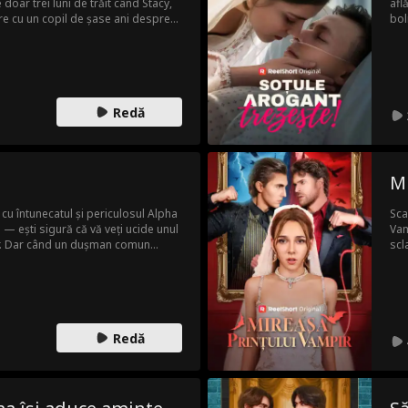
doar trei luni de trăit când Stacy,
afl
are cu un copil de șase ani despre
bol
c. Eric continuă să greșească față
sur
pe măsură ce simptomele cancerului
erare, decide să divorțeze de el.
ă seama că nu poate trăi fără ea și
ul de cancer al fostei sale soții.
Redă
ru reconciliere, deoarece Caroline
imele zile iubindu-l.
M
 cu întunecatul și periculosul Alpha
Sca
 ești sigură că vă veți ucide unul
Vam
tar. Dar când un dușman comun
scl
ccepta că sunteți sortiți unul
în 
e mortale?
Che
Sea
voi
lip
Redă
moa
ea,
din
vam
int