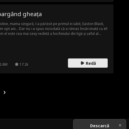
pargând gheața
oline, mama singură, l-a părăsit pe primul ei iubit, Easton Black,
m opt ani... Dar nu i-a spus niciodată că a rămas însărcinată cu el!
m el este cea mai sexy vedetă a hocheiului din ligă și șeful al
oline! Caroline îi va spune adevărul sau este prea târziu? Bazat pe
anul „Shutout” de Jami Davenport!
Redă
2.6M
17.2k
Descarcă