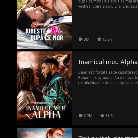
după ce mor. I s-a spus că mai are 
vechea iubire a soțului ei Eric, ap
care susține că este copilul lui Eri
de Caroline în mod repetat, iar 
se agravează și ea alunecă în disp
Abia după separarea lor, Eric își d
atunci află în sfârșit de diagnostic
Până atunci, este prea târziu pent
3M
13.3k
este hotărâtă să nu-și petreacă ult
Inamicul meu Alpha
Când ești forțată să te căsătorești
Ronan — dușmanul tău de moarte —
pe altul înainte de a ajunge la al
amenință să-ți distrugă haita, vei a
altuia? Sau vei suporta consecinț
2.7M
11.5k