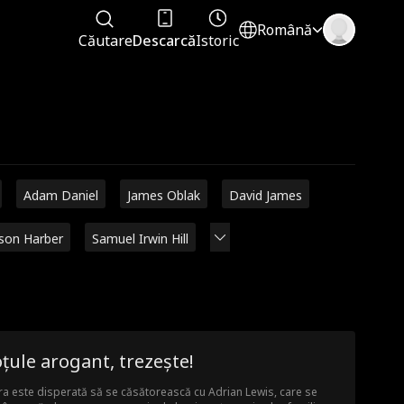
Română
Căutare
Descarcă
Istoric
Adam Daniel
James Oblak
David James
ison Harber
Samuel Irwin Hill
țule arogant, trezește!
ra este disperată să se căsătorească cu Adrian Lewis, care se