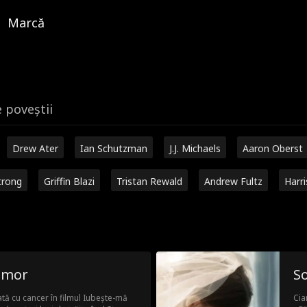
Marcă
e poveștii
Drew Ater
Ian Schutzman
J.J. Michaels
Aaron Oberst
trong
Griffin Blazi
Tristan Rewald
Andrew Fultz
Harr
 mor
So
tă cu cancer în filmul Iubește-mă
Cia