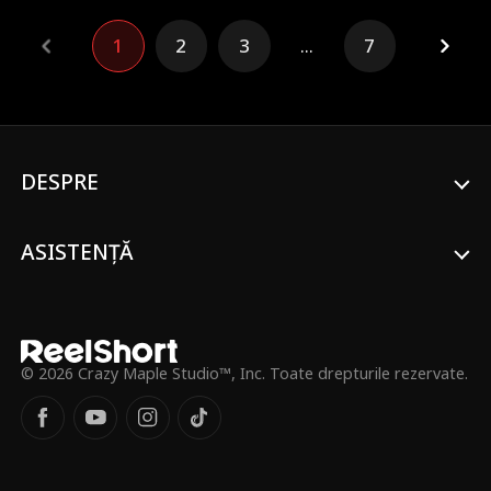
face orice femeie cu respect de sine: cere
divorțul! Doar că soțul ei miliardar
1
2
3
...
7
atrăgător nu vrea să semneze actele...
decât dacă face o înțelegere cu el.
DESPRE
ASISTENȚĂ
© 2026 Crazy Maple Studio™, Inc. Toate drepturile rezervate.