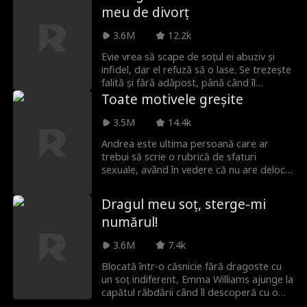
meu de divorț
Alpha și nepotul celui care o vrea moartă.
3.6M
12.2k
Evie vrea să scape de soțul ei abuziv și
infidel, dar el refuză să o lase. Se trezește
falită și fără adăpost, până când îl
întâlnește pe Hunter. Poate Hunter să fie
Toate motivele greșite
colacul de salvare de care Evie are nevoie
pentru a scăpa de soțul ei periculos, care
3.5M
14.4k
ar prefera să o vadă moartă decât să o
Andrea este ultima persoană care ar
lase să câștige?
trebui să scrie o rubrică de sfaturi
sexuale, având în vedere că nu are deloc
experiență, dar șeful ei nesuferit nu
cedează! Disperată, Andrea merge la
Dragul meu soț, sterge-mi
barul local pentru o aventură de urgență,
numărul!
dar în schimb găsește un străin atrăgător
cu o propunere tentantă: lecții de
3.6M
7.4k
seducție în schimbul sabotării căsătoriei
lui aranjate?!
Blocată într-o căsnicie fără dragoste cu
un soț indiferent, Emma Williams ajunge la
capătul răbdării când îl descoperă cu o
altă femeie! Așa că Emma face ceea ce ar