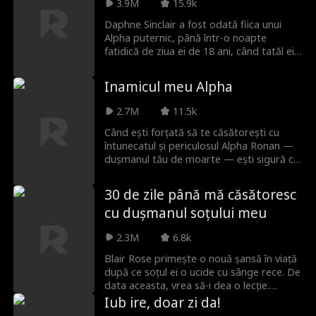
om din lumea interlopă de la Harper?
3.9M
15.9k
Daphne Sinclair a fost odată fiica unui
Alpha puternic, până într-o noapte
fatidică de ziua ei de 18 ani, când tatăl ei
este ucis și ea devine prizonieră. Intră în
scenă Alpha Atlas, bărbatul pe care
Inamicul meu Alpha
Daphne l-a iubit toată viața, până când
află că el este cel din spatele crimei
2.7M
11.5k
tatălui ei. Atlas caută un singur lucru,
răzbunare. Dar răzbunarea este
Când ești forțată să te căsătorești cu
dureroasă când te îndrăgostești de fiica
întunecatul și periculosul Alpha Ronan —
dușmanului tău. După cum spune vorba...
dușmanul tău de moarte — ești sigură că
înainte de a căuta răzbunare, amintește-ți
vă veți ucide unul pe altul înainte de a
să sapi două morminte.
ajunge la altar. Dar când un dușman
30 de zile până mă căsătoresc
comun amenință să-ți distrugă haita, vei
cu dușmanul soțului meu
accepta că sunteți sortiți unul altuia? Sau
vei suporta consecințe mortale?
2.3M
6.8k
Blair Rose primește o nouă șansă în viață
după ce soțul ei o ucide cu sânge rece. De
data aceasta, vrea să-i dea o lecție.
Singurul lucru pe care l-a omis în
Iub ire, doar zi da!
planificarea ei minuțioasă este să se