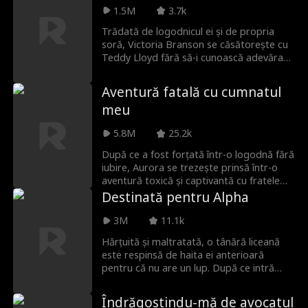
îndrăgostească de Nathan Forbes,
1.5M
3.7k
moștenitorul chipeș și înalt al familiei
Trădată de logodnicul ei și de propria
Forbes. Este aceasta o altă greșeală sau
soră, Victoria Branson se căsătorește cu
a doua ei șansă la iubire?
Teddy Lloyd fără să-i cunoască adevărata
identitate – un miliardar secret.
Împreună, trebuie să se opună familiei
Aventură fatală cu cumnatul
malefice a Victoriei, să recupereze
meu
compania mamei sale și să găsească un
final fericit.
5.8M
25.2k
După ce a fost forțată într-o logodnă fără
iubire, Aurora se trezește prinsă într-o
aventură toxică și captivantă cu fratele
logodnicului ei, Noah Hayes. Între timp,
Destinată pentru Alpha
trecutul de care a fugit amenință să o
ajungă din urmă.
3M
11.1k
Hărțuită și maltratată, o tânără liceană
este respinsă de haita ei anterioară
pentru că nu are un lup. După ce intră
într-o nouă haită, ea întâlnește un bărbat
chipeș care se îndrăgostește de ea –
Îndrăgostindu-mă de avocatul
doar că acest bărbat este superiorul ei