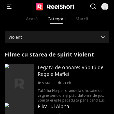
Acasă
Categorii
Marcă
Violent
Filme cu starea de spirit Violent
Legată de onoare: Răpită de
Regele Mafiei
5.6M
21.8k
Tatăl lui Harper o vinde la o licitație de
virgine pentru a-și plăti datoriile de joc.
Soarta ei este pecetluită până când Lucca
Saviano, șeful mafiei italiene, intervine să
Fiica lui Alpha
o salveze. Dar ce vrea cel mai periculos