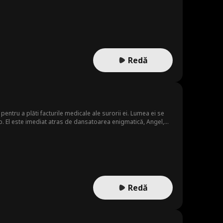
ile încearcă să-i despartă, Luca și Dalton trebuie să decidă
Redă
pentru a plăti facturile medicale ale surorii ei. Lumea ei se
lub. El este imediat atras de dansatoarea enigmatică, Angel,
ajung tot mai aproape de a descoperi adevărurile fiecăruia.
Redă