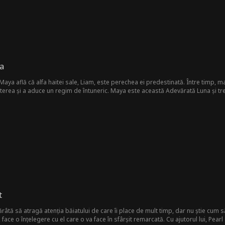
a
 Maya află că alfa haitei sale, Liam, este perechea ei predestinată. Între timp,
terea și a aduce un regim de întuneric. Maya este această Adevărată Luna și treb
duce.
t
ărâtă să atragă atenția băiatului de care îi place de mult timp, dar nu știe cum s
 face o înțelegere cu el care o va face în sfârșit remarcată. Cu ajutorul lui, Pearl