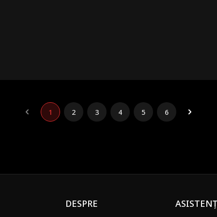
șită.
1
2
3
4
5
6
DESPRE
ASISTEN