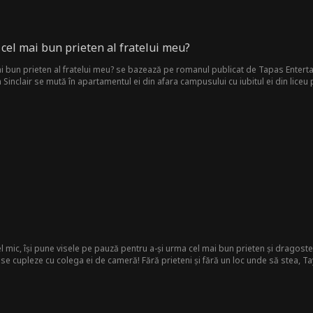
 cel mai bun prieten al fratelui meu?
i bun prieten al fratelui meu? se bazează pe romanul publicat de Tapas Entertai
n Sinclair se mută în apartamentul ei din afara campusului cu iubitul ei din liceu 
partamentul fratelui ei și să împartă spațiul cu cel mai bun prieten al lui, care
n și Cole trebuie să navigheze în relația lor de adulți, în timp ce foștii răi, fetele
el mic, își pune visele pe pauză pentru a-și urma cel mai bun prieten și dragostea 
ă se cupleze cu colega ei de cameră! Fără prieteni și fără un loc unde să stea, T
o mută în conacul său. Taylor promite să rămână „doar prieteni”, dar cu un coleg