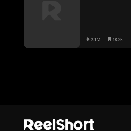
zboară... dar în direcția gre
2.1M
10.2k