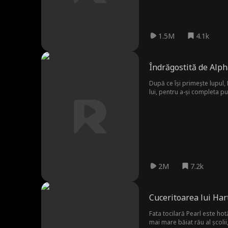
1.5M
4.1k
Îndrăgostită de Alph
După ce își primește lupul,
lui, pentru a-și completa pu
transformarea pe care le a
2M
7.2k
Cuceritoarea lui Har
Fata tocilară Pearl este hot
mai mare băiat rău al școlii,