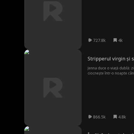
predestinată, o legătură ca
dacă vor să cedeze tentațiil
727.8k
4k
Stripperul virgin și 
Jenna duce o viață dublă: zi
ciocnește într-o noapte cân
fără să știe că este aceeaș
866.5k
4.8k