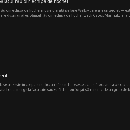
băiatul rău din echipa de hochei
 rău din echipa de hochei movie o arată pe Jane Wellsy care are un secret — est
 mare dușman al ei, băiatul rău din echipa de hochei, Zach Gates. Mai mult, Jane 
issa! Când Melissa găsește povestea indecentă a lui Jane și cere să știe dacă e
i păstra secretul în siguranță. Pe măsură ce petrec timp împreună, Jane descoperă
să-i vindece inima frântă și să înfrunte lumea alături de ea...
ceul
 se trezește în corpul unui licean hărțuit, folosește această ocazie ca pe o a do
visul de a merge la facultate sau va fi din nou forțat să renunțe de un grup de 