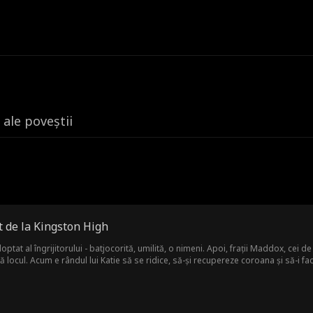
 ale poveștii
 de la Kingston High
optat al îngrijitorului - batjocorită, umilită, o nimeni. Apoi, frații Maddox, cei
fură locul. Acum e rândul lui Katie să se ridice, să-și recupereze coroana și să-i 