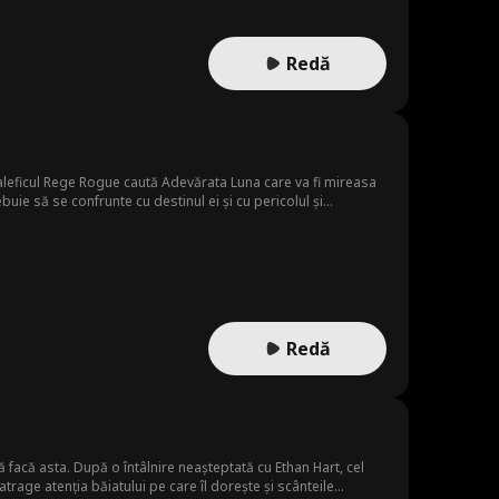
Redă
 maleficul Rege Rogue caută Adevărata Luna care va fi mireasa
uie să se confrunte cu destinul ei și cu pericolul și
Redă
ă facă asta. După o întâlnire neașteptată cu Ethan Hart, cel
 atrage atenția băiatului pe care îl dorește și scânteile