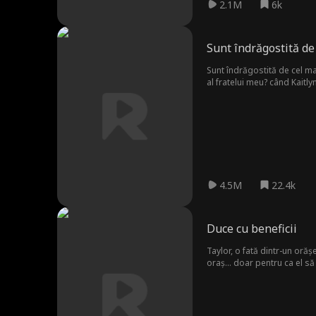
2.1M
6k
Sunt îndrăgostită de
Sunt îndrăgostită de cel ma
al fratelui meu? când Kaitly
este forțată să se mute în a
copilărie se reaprinde, Kaitly
să-i despartă.
4.5M
22.4k
Duce cu beneficii
Taylor, o fată dintr-un orăș
oraș... doar pentru ca el s
Travis Harrington apare și 
greu decât pare...