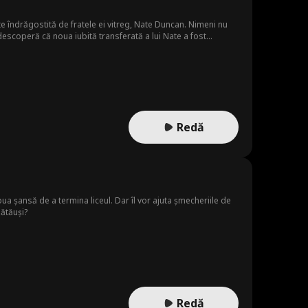
e îndrăgostită de fratele ei vitreg, Nate Duncan. Nimeni nu
descoperă că noua iubită transferată a lui Nate a fost
ste despre Nate, Zach intervine să o salveze, declanșând
 că sub personalitatea rece a băiatului rău a lui Zach se află
Redă
ua șansă de a termina liceul. Dar îl vor ajuta șmecheriile de
bătăuși?
Redă