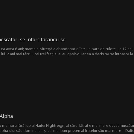
noscători se întorc târându-se
a avea 6 ani; mama ei vitregă a abandonat-o într-un parc de rulote. La 12 ani, 
i. 2 ani mai târziu, cei trei frați ai ei au găsit-o, iar ea a decis să se întoarcă l
ajutat în secret pe frați să reușească la școală. Totuși, frații sunt păcăliți de sor
moarte. După ce a fost salvată de bunicul ei adoptiv, a văzut adevărata față a fr
dau seama în cele din urmă că Oriana este adevărata lor familie și o imploră în ge
 Alpha
 membru fără lup al Haitei Nightreign, al cărui lătrat e mai mare decât mușcătura
Alpha-ului său dominant -- și cel mai bun prieten al fratelui său mai mare -- Dal