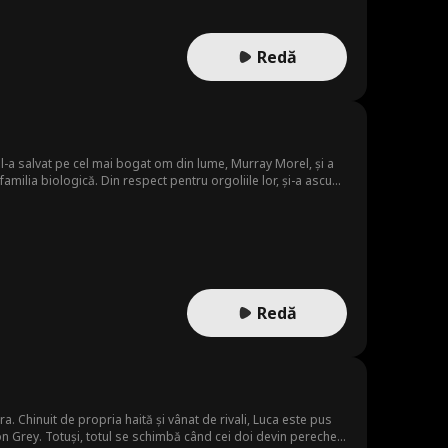
Redă
l-a salvat pe cel mai bogat om din lume, Murray Morel, și a
a familia biologică. Din respect pentru orgoliile lor, și-a ascuns
a ei vitregă rea și încep să o hărțuiască. Au dat-o afară și
aților ei. Rupe legăturile cu ei și plănuiește să recupereze
nunchi pentru iertare.
Redă
. Chinuit de propria haită și vânat de rivali, Luca este pus
ton Grey. Totuși, totul se schimbă când cei doi devin pereche