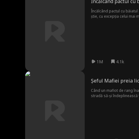
Încălcând pactul cu 
Încălcând pactul cu băiatul
știe, cu excepția celui mai
agresorul ei din liceu, Mel
relația lor falsă pentru a-
o inimă caldă și bună, gata 
1M
4.1k
Șeful Mafiei preia li
Când un mafiot de rang înalt
stradă să-și îndeplinească 