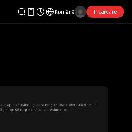
Încărcare
Română
 de aur, apar căutându-și sora moștenitoare pierdută de mult:
facă pe toți să regrete că au subestimat-o.