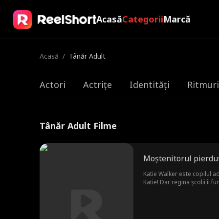
Acasă
Categorii
Marcă
Acasă
/
Tânăr Adult
Actori
Actrițe
Identități
Ritmuri
Tânăr Adult Filme
Moștenitorul pierdut
Katie Walker este copilul ad
Katie! Dar regina școlii îi 