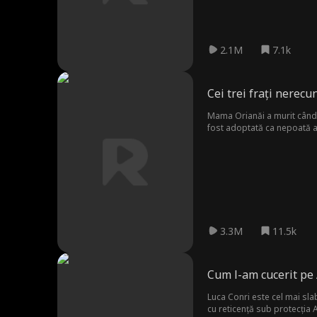
2.1M
7.1k
Cei trei frați nerecu
Mama Orianăi a murit când e
fost adoptată ca nepoată a lu
averea de ei, dar totuși i-a 
aproape au bătut-o până la 
totul. Frații pedepsiți își 
3.3M
11.5k
Cum l-am cucerit pe
Luca Conri este cel mai slab
cu reticență sub protecția 