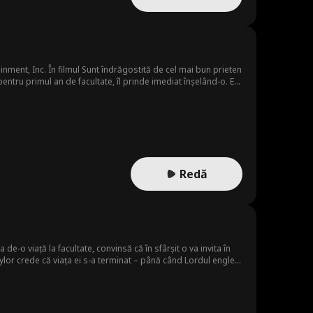
nment, Inc. În filmul Sunt îndrăgostită de cel mai bun prieten
pentru primul an de facultate, îl prinde imediat înșelând-o. Ea
 este la facultate pe același campus. Când pasiunea ei din
 rele și, cel mai rău dintre toate, fratele lui Kaitlyn încearcă
Redă
de-o viață la facultate, convinsă că în sfârșit o va invita în
aylor crede că viața ei s-a terminat – până când Lordul englez
 de cameră britanic și atrăgător, asta s-ar putea să fie mai