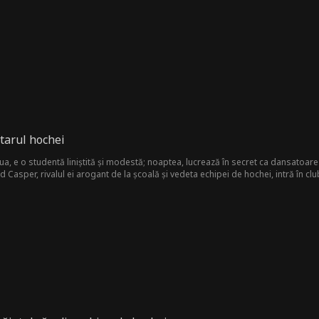
re încalcă ordinea naturală a Haitei. Pe măsură ce dușmanii se apropie și tradiți
or lor interzise într-o poveste de dragoste care le amenință viețile.
starul hochei
ua, e o studentă liniștită și modestă; noaptea, lucrează în secret ca dansatoare 
d Casper, rivalul ei arogant de la școală și vedeta echipei de hochei, intră în c
i fată cu care se ceartă la școală. Dar pe măsură ce legătura lor se adâncește, 