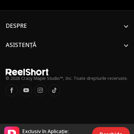
partenerul ei predestinat, Alpha...până
când o înșală și le rupe legătura de suflet
chiar de majoratul ei, transformând-o pe
cea mai mare hărțuitoare a ei în noua
Lună. În lacrimi, fuge de acasă, dar șase
DESPRE
luni mai târziu mama ei moare în condiții
misterioase, iar noul Alpha, - cel pe care îl
invinuiește pentru moartea mamei sale -
ASISTENȚĂ
Nolan Fenrir, îi ordonă să se întoarcă.
Daisy jură că nu îl va ierta niciodată
pentru tot ce a făcut, și totuși... simte o
atracție ciudată către Alpha Nolan, și în
ciuda felului său dur, parcă și el simte la
fel. Nu e posibil să aibă o ALTĂ legatură
© 2026 Crazy Maple Studio™, Inc. Toate drepturile rezervate.
de suflet, nu? Cu omul pe care îl urăște
cel mai mult?
Exclusiv în Aplicație: