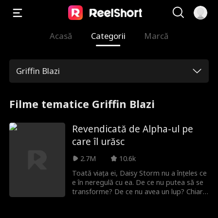
Acasă
Categorii
Marcă
Griffin Blazi
Filme tematice Griffin Blazi
Revendicată de Alpha-ul pe
care îl urăsc
2.7M
10.6k
Toată viața ei, Daisy Storm nu a înțeles ce
e în neregulă cu ea. De ce nu putea să se
transforme? De ce nu avea un lup? Chiar
dacă era urâtă de întreaga ei haită, Daisy
se consola cu gândul că măcar îl are pe