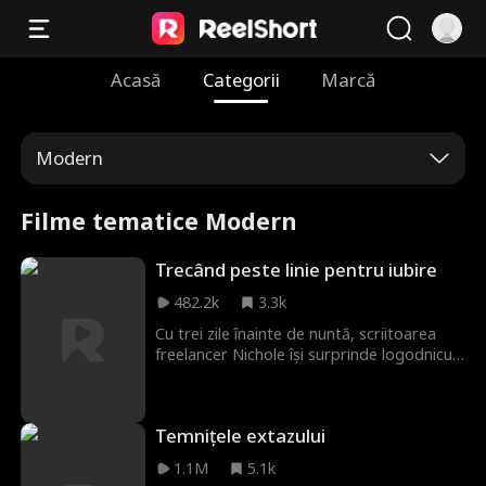
Acasă
Categorii
Marcă
Modern
Filme tematice Modern
Trecând peste linie pentru iubire
482.2k
3.3k
Cu trei zile înainte de nuntă, scriitoarea
freelancer Nichole își surprinde logodnicul
în pat cu domnișoara de onoare. Într-un
moment de durere și furie, intră într-un
bar și sărută un străin la întâmplare—doar
Temnițele extazului
pentru a realiza că este Fabian Winston,
un artist contemporan extrem de popular
1.1M
5.1k
și singurul moștenitor al unei familii de