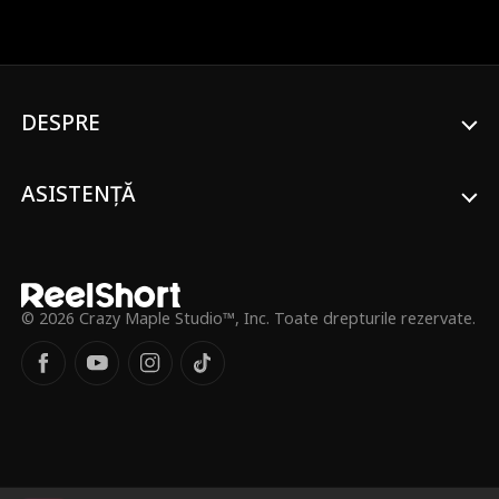
companii. Damian o însoțește pe Iris în
orașul ei natal pentru cina de Crăciun,
unde se confruntă cu desconsiderarea
constantă din partea rudelor ei și cu
ironiile pretendentului lui Iris. Totuși,
DESPRE
Damian răstoarnă mereu situația în
favoarea sa, demonstrându-și puterea și
statutul împotriva antagoniștilor, iar în cele
din urmă își găsește adevărata dragoste
ASISTENȚĂ
alături de Iris.
© 2026 Crazy Maple Studio™, Inc. Toate drepturile rezervate.