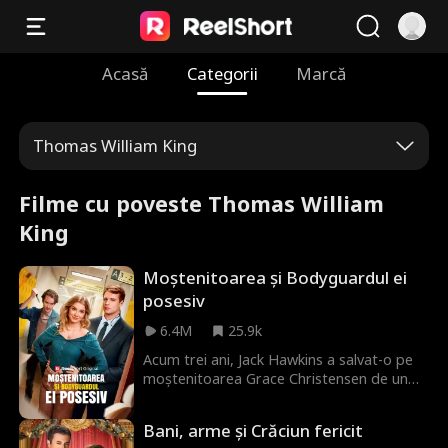
Acasă
Categorii
Marcă
Thomas William King
Filme cu poveste Thomas William
King
Moștenitoarea și Bodyguardul ei
posesiv
6.4M
25.9k
Acum trei ani, Jack Hawkins a salvat-o pe
moștenitoarea Grace Christensen de un
urmăritor malefic, dar când se reunesc, o
neînțelegere îi transformă în dușmani.
Bani, arme și Crăciun fericit
Acum, cu siguranța lui Grace din nou