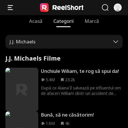
Acasă
Categorii
Marcă
J.J. Michaels
J.J. Michaels Filme
Unchiule Wiliam, te rog să spui da!
5.4M
23.2k
După ce Alaina îl salvează pe influentul om
de afaceri William dintr-un accident de
mașină aproape fatal, el îi face o
promisiune. Câteva luni mai târziu, William
o găsește la petrecerea de logodnă a
Bună, să ne căsătorim!
nepotului său Jason—doar pentru a
descoperi că ea este logodnica lui Jason.
1.6M
4k
Deși își ascunde sentimentele, William îi