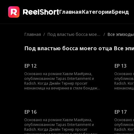
Главная
Категории
Бренд
Главная
/
Под властью босса моег
/
Все эпизоды
о отца
Под властью босса моего отца Все эп
EP 12
EP 13
Основано на романе Хавли МакКуина,
Основано 
опубликованном Tapas Entertainment и
опубликова
Radish. Когда Джейн Тернер просит
Radish. Ко
незнакомца на вечеринке в стиле бондаж
незнакомца
научить её быть доминатрикс, она не
научить её
подозревает, что он окажется человеком,
подозревае
который контролирует уход её отца из
который ко
семейной компании. То, что должно было
семейной 
EP 16
EP 17
быть одной ночью обучения доминированию
быть одно
и подчинению, превращается во что-то
и подчинен
Основано на романе Хавли МакКуина,
Основано 
большее, когда Джейн просит Дома
большее, 
опубликованном Tapas Entertainment и
опубликова
продолжить обучение. Из-за морального
продолжит
Radish. Когда Джейн Тернер просит
Radish. Ко
пункта в его контракте отношения с ней могут
пункта в е