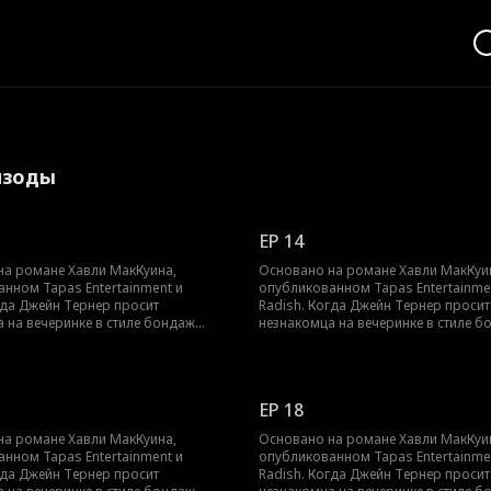
изоды
EP 14
на романе Хавли МакКуина,
Основано на романе Хавли МакКуи
нном Tapas Entertainment и
опубликованном Tapas Entertainme
гда Джейн Тернер просит
Radish. Когда Джейн Тернер просит
 на вечеринке в стиле бондаж
незнакомца на вечеринке в стиле б
 быть доминатрикс, она не
научить её быть доминатрикс, она н
т, что он окажется человеком,
подозревает, что он окажется чело
нтролирует уход её отца из
который контролирует уход её отца
компании. То, что должно было
семейной компании. То, что должн
EP 18
й ночью обучения доминированию
быть одной ночью обучения доми
ию, превращается во что-то
и подчинению, превращается во чт
на романе Хавли МакКуина,
Основано на романе Хавли МакКуи
когда Джейн просит Дома
большее, когда Джейн просит Дом
нном Tapas Entertainment и
опубликованном Tapas Entertainme
ь обучение. Из-за морального
продолжить обучение. Из-за мора
гда Джейн Тернер просит
Radish. Когда Джейн Тернер просит
го контракте отношения с ней могут
пункта в его контракте отношения с