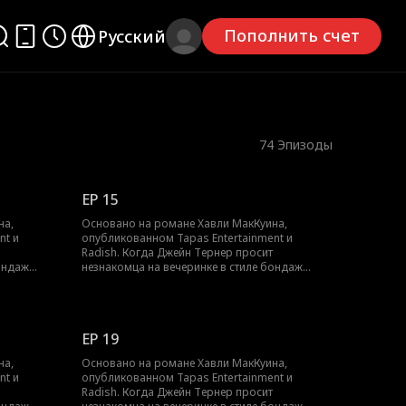
Пополнить счет
Русский
74
Эпизоды
EP 15
на,
Основано на романе Хавли МакКуина,
nt и
опубликованном Tapas Entertainment и
Radish. Когда Джейн Тернер просит
ондаж
незнакомца на вечеринке в стиле бондаж
е
научить её быть доминатрикс, она не
веком,
подозревает, что он окажется человеком,
 из
который контролирует уход её отца из
о было
семейной компании. То, что должно было
EP 19
нированию
быть одной ночью обучения доминированию
о-то
и подчинению, превращается во что-то
на,
Основано на романе Хавли МакКуина,
а
большее, когда Джейн просит Дома
nt и
опубликованном Tapas Entertainment и
льного
продолжить обучение. Из-за морального
Radish. Когда Джейн Тернер просит
 ней могут
пункта в его контракте отношения с ней могут