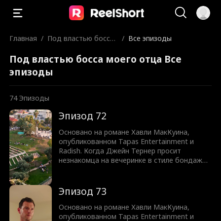
Главная
/
Под властью босса
/
Все эпизоды
моего отца
Под властью босса моего отца Все
эпизоды
74
Эпизоды
Эпизод 72
Основано на романе Хавли МакКуина,
опубликованном Tapas Entertainment и
Radish. Когда Джейн Тернер просит
незнакомца на вечеринке в стиле бондаж
научить её быть доминатрикс, она не
подозревает, что он окажется человеком,
который контролирует уход её отца из
Эпизод 73
семейной компании. То, что должно было
быть одной ночью обучения
Основано на романе Хавли МакКуина,
доминированию и подчинению,
опубликованном Tapas Entertainment и