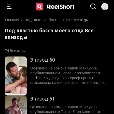
Главная
/
Под властью босса
/
Все эпизоды
моего отца
Под властью босса моего отца Все
эпизоды
74
Эпизоды
Эпизод 60
Основано на романе Хавли МакКуина,
опубликованном Tapas Entertainment и
Radish. Когда Джейн Тернер просит
незнакомца на вечеринке в стиле бондаж
научить её быть доминатрикс, она не
подозревает, что он окажется человеком,
который контролирует уход её отца из
Эпизод 61
семейной компании. То, что должно было
быть одной ночью обучения
Основано на романе Хавли МакКуина,
доминированию и подчинению,
опубликованном Tapas Entertainment и