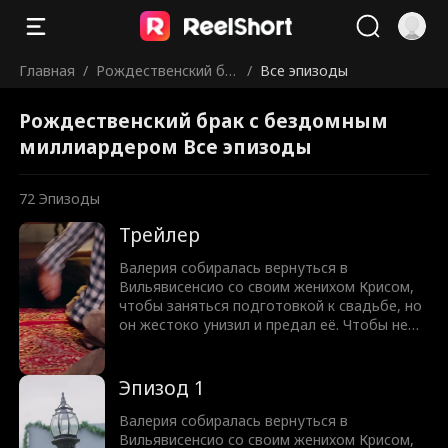
Главная
/
Рождественский бр
/
Все эпизоды
ак с бездомным мил
Рождественский брак с бездомным
лиардером
миллиардером Все эпизоды
72
Эпизоды
Трейлер
Валерия собиралась вернуться в
Вильявисенсио со своим женихом Крисом,
чтобы заняться подготовкой к свадьбе, но
он жестоко унизил и предал её. Чтобы не
опозориться перед семьёй, Валерия
вынуждена выйти замуж за Самуэля —
бездомного, которому она помогала. Но
Эпизод 1
она и не подозревала, что Самуэль вовсе
не простой бездомный, а харизматичный и
Валерия собиралась вернуться в
привлекательный миллиардер, генеральный
Вильявисенсио со своим женихом Крисом,