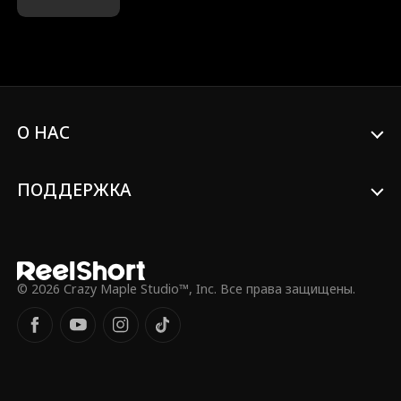
за машиной, её одежда зацепилась и
порвалась о дверь. В машине у них
произошла интимная SM-встреча,
полностью заснятая папарацци и
ставшая сенсацией. Чтобы успокоить
общественность, магнат солгал, что
женщина — его невеста, и начал искать
О НАС
её, используя поводок как подсказку.
Его сводная сестра, увидев новости,
притворилась этой женщиной. Женщина
знала, что мужчина той ночью был
ПОДДЕРЖКА
магнатом, но не осмеливалась никому
рассказать и не знала о притворстве
сестры. Позже она стала его личным
телохранителем через собеседование, и
между ними возникли чувства. Однако
сводная сестра продолжала портить их
© 2026 Crazy Maple Studio™, Inc. Все права защищены.
отношения, вызывая постоянные
конфликты. Раскроется ли правда в
этом скандале? Сойдутся ли
влюблённые?