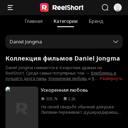
Главная
Категории
Бренд
Daniel Jongma
Коллекция фильмов Daniel Jongma
Daniel Jongma снимается в 4 коротких драмах на
ReelShort. Среди самых популярных тем —
Влюбляясь в
лучшего друга папы
,
Ускоренная любовь
и
Я
...
Развернуть
Ускоренная любовь
305.7k
2.2k
На своей свадьбе обычная девушка
Лиллиан переживает душераздирающее
предательство, когда застает своего
парня с лучшей подругой. В момент