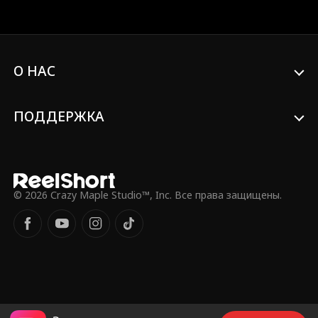
дочери жизнь в роскоши. Она не
подозревает, что генеральный
директор все видит - и молча меняет
детей обратно. Спустя восемнадцать
лет, когда план Эдит почти
О НАС
срабатывает, она узнает шокирующую
правду: все эти годы она плохо
обращалась с собственной дочерью.
ПОДДЕРЖКА
© 2026 Crazy Maple Studio™, Inc. Все права защищены.