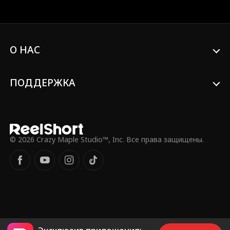
скрыть личность. Но в кого влюбился
Кристофер: в нее или в ее выдуманный
образ? Погубит ли их эта любовь, или
они переживут скандал и станут
влиятельной политической парой?
О НАС
ПОДДЕРЖКА
© 2026 Crazy Maple Studio™, Inc. Все права защищены.