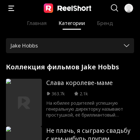
Главная
Категории
Бренд
Jake Hobbs
Коллекция фильмов Jake Hobbs
Слава королеве-маме
363.7k
2.1k
На юбилее родителей успешную
генеральную директорку называют
простушкой, её бриллиантовый
подарок считают подделкой, и её даже
выгоняют из-за стола!
Не плачь, я сыграю свадьбу
с кем-нибудь другим