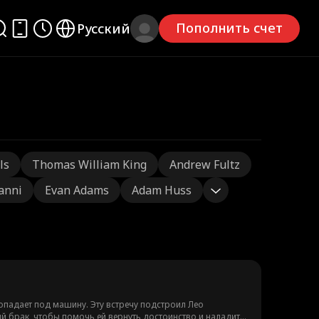
Пополнить счет
Русский
ls
Thomas William King
Andrew Fultz
ianni
Evan Adams
Adam Huss
попадает под машину. Эту встречу подстроил Лео
й брак, чтобы помочь ей вернуть достоинство и наладить