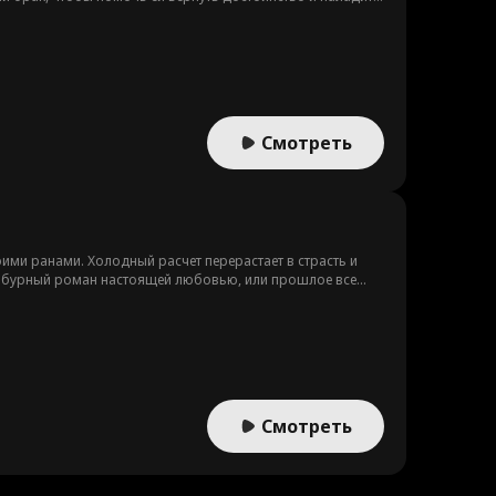
яются старые враги и всплывают тайны, девушка чувствует
Смотреть
ми ранами. Холодный расчет перерастает в страсть и
их бурный роман настоящей любовью, или прошлое все
Смотреть