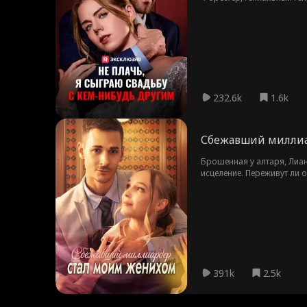
жизнь. Он тайно поддержи
себя преданной и хочет уй
232.6k
1.6k
Сбежавший миллиа
Брошенная у алтаря, Лиа
исцеление. Переживут ли
разрушит?
391k
2.5k