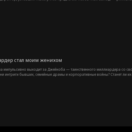
вает Скэрлетт, скрывая свою личность и истинные мотивы. Но когда появл
ти. Лео предстоит решить: признаться в чувствах или потерять ее навсегда.
рдер стал моим женихом
на импульсивно выходит за Джейкоба — таинственного миллиардера со свои
 они интриги бывших, семейные драмы и корпоративные войны? Станет ли 