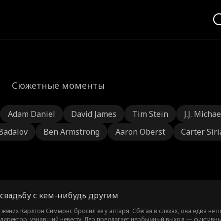
Сюжетные моменты
Adam Daniel
David James
Tim Stein
J.J. Michae
 Badalov
Ben Armstrong
Aaron Oberst
Carter Sir
 свадьбу с кем-нибудь другим
: жених Карлтон Симмонс бросил ее у алтаря. Сбегая в слезах, она едва не 
директор, узнавший невесту. Лео предлагает необычный выход — фиктивны