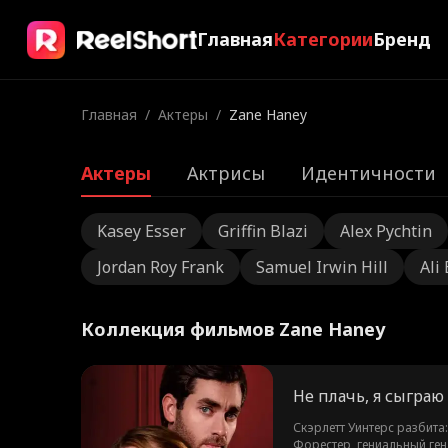
Главная
Категории
Бренд
Главная
/
Актеры
/
Zane Haney
Актеры
Актрисы
Идентичности
Kasey Esser
Griffin Blazi
Alex Pychtin
Jordan Roy Frank
Samuel Irwin Hill
Ali
Коллекция фильмов Zane Haney
Не плачь, я сыграю
Скэрлетт Уинтерс разбита
Форестер, гениальный ген