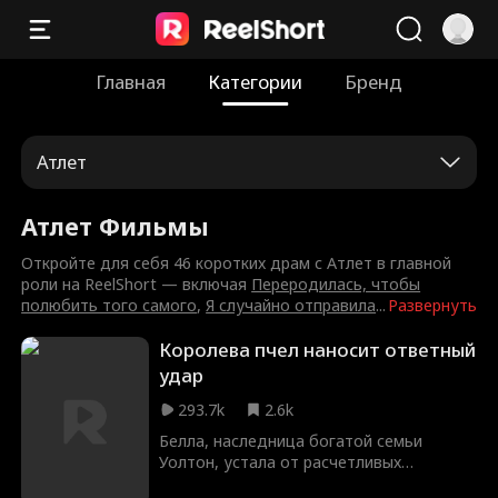
Главная
Категории
Бренд
Атлет
Атлет Фильмы
Откройте для себя 46 коротких драм с Атлет в главной
роли на ReelShort — включая
Переродилась, чтобы
полюбить того самого
,
Я случайно отправила
...
Развернуть
Королева пчел наносит ответный
удар
293.7k
2.6k
Белла, наследница богатой семьи
Уолтон, устала от расчетливых
мажоров. Она влюбляется в Марка,