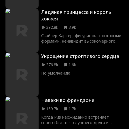
Энцо. Он известен тем, что спит с
девушками лишь раз, и Нина
Ледяная принцесса и король
соглашается на ночь без обязательств.
Но когда между ними вспыхивают
хоккея
чувства, она узнает, что репутация
392.8k
3.9k
бабника — это вынужденная мера.
Вторая ночь с Энцо смертельна для
Скайлер Картер, фигуристка с пышными
всех, кроме его истинной пары. И это
формами, ненавидит высокомерного
еще не все. Безумная бывшая Энцо не
капитана хоккейной команды Мейсона
желает его отпускать, а после первой
Рида. Но после неудачной шутки, из-за
Укрощение строптивого сердца
ночи в Нине пробуждается природа
которой он получает травму, ей
гибрида. Теперь она — мишень для
приходится стать его помощницей,
276.8k
1.6k
своей сестры Селены, которая хочет
чтобы не потерять своё спортивное
сбежать из Царства ликанов и занять
По умолчанию
будущее. Пока их вражда постепенно
место Нины. Пока влюбленные
перерастает во что-то большее,
пытаются спасти отношения, сестра
решение школьного совета ставит их
похищает Нину с помощью ее коллеги
мечты под угрозу. Теперь победа
Джеймса. Одновременно Энцо борется
одного может стать поражением
Навеки во френдзоне
за влияние своей стаи: он должен
другого.
победить на хоккейном турнире
159.7k
1.7k
заклятого врага Ронана, тогда как его
отец пытается женить Энцо на Селене.
Когда Риз неожиданно встречает
В итоге Энцо выигрывает турнир, а
своего бывшего лучшего друга и
Селена проникает в мир людей под
первую любовь Грейсона спустя четыре