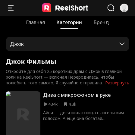
Главная
Категории
Бренд
Джок
Джок Фильмы
Откройте для себя 25 коротких драм с Джок в главной
роли на ReelShort — включая
Переродилась, чтобы
полюбить того самого
,
Я случайно отправила
...
Развернуть
Дива с микрофоном в руке
434k
4.3k
Айви — десятиклассница с ангельским
голосом. А ещё она богатая
наследница, которая скрывает своё
происхождение в надежде, что это