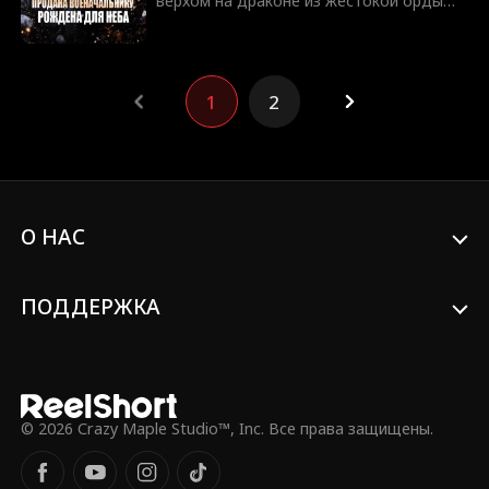
верхом на драконе из жестокой орды
Черный коготь, беззащитная северная
принцесса должна решить: станет ли
покорность мужчине, который её купил,
величайшим предательством или
1
2
единственным шансом спасти гибнущий
народ.
О НАС
ПОДДЕРЖКА
© 2026 Crazy Maple Studio™, Inc. Все права защищены.