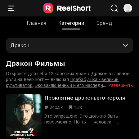
Главная
Категории
Бренд
Дракон
Дракон Фильмы
Откройте для себя 12 коротких драм с Дракон в главной
роли на ReelShort — включая
Прабабушка - великий
культиватор
,
Экс-заключённый и его наследн
...
Развернуть
Проклятие драконьего короля
240.5k
1.3k
Это запрещено. Это должно быть
невозможно. Но ты — человек —
отмечен: навсегда стать парой дракона.
И не просто дракона... Короля