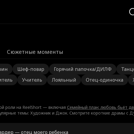
Сюжетные моменты
оин
Шеф-повар
Горячий папочка/ДИЛФ
Танц
итель
Учитель
Лояльный
Отец-одиночка
ой роли на ReelShort — включая
Семейный план: любовь бьёт д
пулярные темы: Художник и Джок. Смотрите короткие драмы с Д
рдер — отец моего ребенка