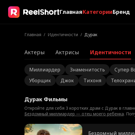
Главная
Категории
Бренд
Главная
/
Идентичности
/
Дурак
Актеры
Актрисы
Идентичности
Миллиардер
Знаменитость
Супер В
Уборщик
Джок
Тихоня
Телохран
Дурак Фильмы
Откройте для себя 3 коротких драм с Дурак в главн
Бездомный миллиардер — отец моего ребенка
. По
Бездомный миллиа