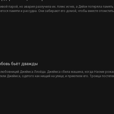
ивой парой, но авария разлучила их. Алекс исчез, а Дейзи потеряла память
егося памяти и рассудка. Они забирают его домой, чтобы вместе отомстит
юбовь бьёт дважды
любовницей Джеймса Ллойда. Джеймса сбила машина, когда Наоми рожала. 
тили Джеймса, одетого как нищий на улице, и приютили его. Троица пост
.