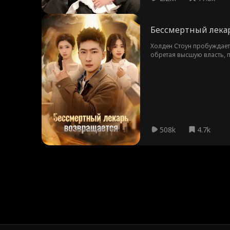
Бессмертный лекар
Холден Стоун пробуждаетс
обретая высшую власть, 
508k
4.7k