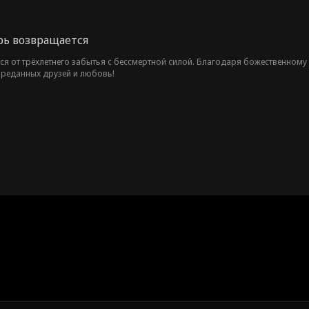
ь возвращается
я от трёхлетнего забытья с бессмертной силой. Благодаря божественному 
преданных друзей и любовь!