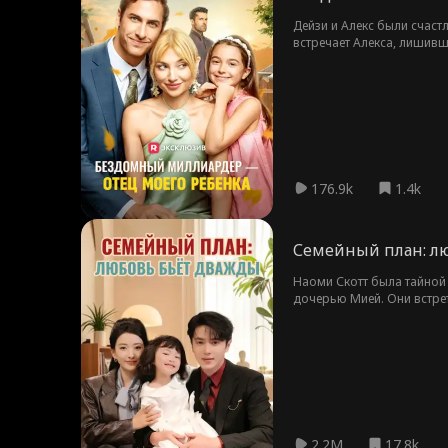
Дейзи и Алекс были счастл
встречает Алекса, лишивш
176.9k
1.4k
Семейный план: л
Наоми Скотт была тайной 
дочерью Мией. Они встре
мстя тем, кто им навредил
2.2M
17.8k