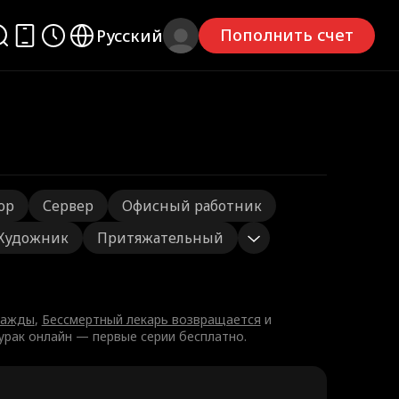
Пополнить счет
Русский
ор
Сервер
Офисный работник
Художник
Притяжательный
важды
,
Бессмертный лекарь возвращается
и
урак онлайн — первые серии бесплатно.