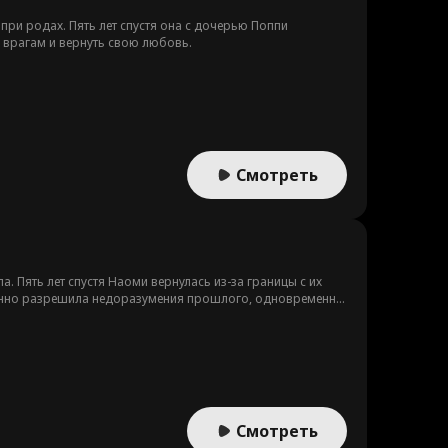
 при родах. Пять лет спустя она с дочерью Поппи
ь врагам и вернуть свою любовь.
Смотреть
Пять лет спустя Наоми вернулась из-за границы с их
епенно разрешила недоразумения прошлого, одновременно
Смотреть