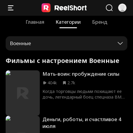
Главная
Категории
Бренд
Военные
Фильмы с настроением Военные
Мать-воин: пробуждение силы
404k
2.7k
Когда торговцы людьми похищают ее
дочь, легендарный боец спецназа ВМС
Феникс Райан выходит из тени. Она
бросает тихую жизнь владелицы
закусочной в глубинке, чтобы спасти
Деньги, роботы, и счастливое 4
ребенка и уничтожить картель Наварро.
июля