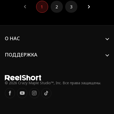
идеальной жены в обмен на дом и
1
2
3
должность после развода. Клэр ловко
ставит на место врагов и очаровывает
семью мужа, а сам Себастьян,
пленённый ею, решает завоевать её
сердце по-настоящему.
О НАС
ПОДДЕРЖКА
© 2026 Crazy Maple Studio™, Inc. Все права защищены.