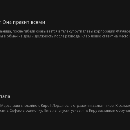
у: Она правит всеми
ьница, после гибели оказывается в теле супруги главы корпорации Фаулер
ы в обмен на дом и должность после развода. Клэр ловко ставит на место
оевать её сердце по-настоящему.
папа
а Марса, жил спокойно с Кирой Лэрд после отражения захватчиков. К сожа
астить Софию в одиночку. Пять лет спустя, узнав, что Киру заставили обру
. Там он раскрыл свою личность, напугал гостей, спас Киру и нанёс удар 
годарил жителей золотом. Однако недопонимание привело к конфликту с его