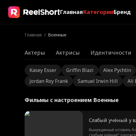
Главная
Категории
Бренд
Главная
/
Военные
Актеры
Актрисы
Идентичности
Kasey Esser
Griffin Blazi
Alex Pychtin
Jordan Roy Frank
Samuel Irwin Hill
Ali
Фильмы с настроением Военные
Слабый учёный у в
Вынужденный оставить бое
слабым учёным!" разожгли