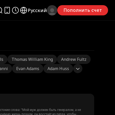
Пополнить счет
Русский
ls
Thomas William King
Andrew Fultz
ianni
Evan Adams
Adam Huss
стокие слова: "Мой муж должен быть генералом, а не
чёную жизнь позади, он восстаёт из пепла, чтобы