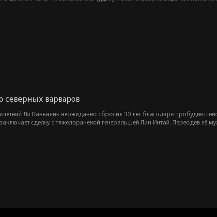
яю северных варваров
тилетний Ли Ваньнянь неожиданно сбросил 30 лет благодаря пробудившейс
 заключает сделку с тяжелораненой генеральшей Лин Интай. Переодев её м
злёт — от простого крестьянина до великого полководца!