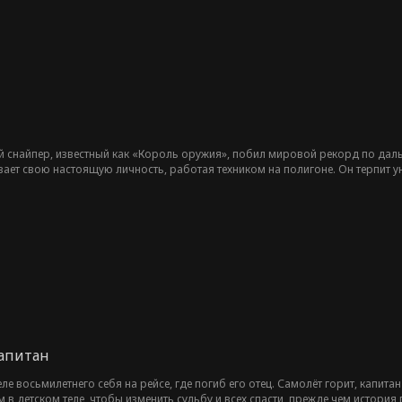
 снайпер, известный как «Король оружия», побил мировой рекорд по дальн
ает свою настоящую личность, работая техником на полигоне. Он терпит 
ба, Альберта, который не знает о его истинной личности. Стрелковый клуб
и ее дочь Ребекку, Карл приходит на помощь и демонстрирует свои легенда
апитан
ле восьмилетнего себя на рейсе, где погиб его отец. Самолёт горит, капита
в детском теле, чтобы изменить судьбу и всех спасти, прежде чем история 