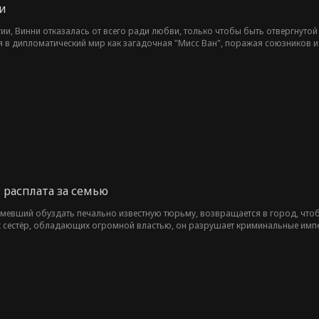
и
ии, Винни отказалась от всего ради любви, только чтобы быть отвергнут
 в дипломатический мир как загадочная "Мисс Ван", поражая союзников и 
 поздно. Предательства раскрываются, надвигается война, а любовь превращ
ее и готова встретить мир на своих условиях.
 расплата за семью
умевший обуздать печально известную тюрьму, возвращается в город, что
 сестёр, обладающих огромной властью, он разрушает криминальные импер
Уайатт приближается к разгадке прошлого и неизбежной расплате.