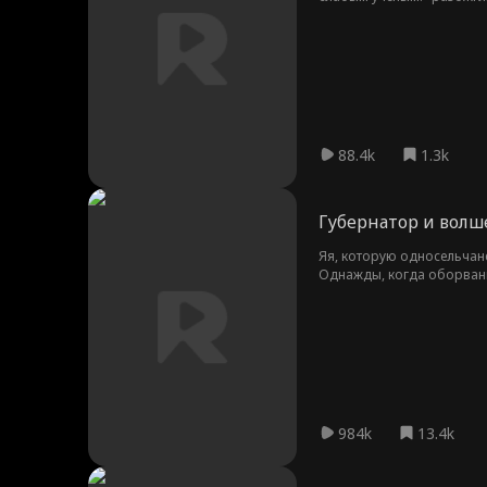
завоевать землю и вернут
88.4k
1.3k
Губернатор и волш
Яя, которую односельчан
Однажды, когда оборванна
тронутая судьбой сироты,
пышным цветом, а старого
984k
13.4k