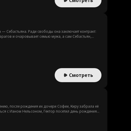
Смотреть
а — Себастьяна. Ради свободы она заключает контракт:
 врагов и очаровывает семью мужа, а сам Себастьян,
Смотреть
лению, после рождения их дочери Софии, Киру забрала её
читься с Ианом Нельсоном, Гектор посетил день рождения
семье Нельсон. Воссоединившись, они вернулись в деревню
 отцом Джудом, поставив под угрозу семейные узы...