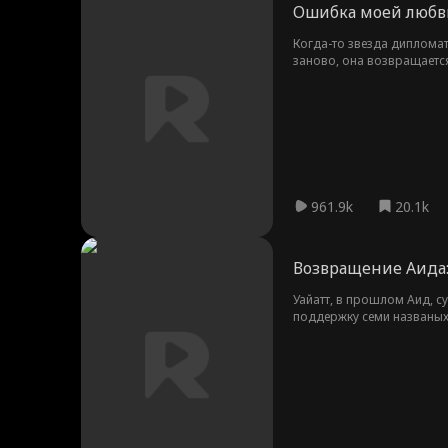
Ошибка моей любв
Когда-то звезда дипломат
заново, она возвращается
отпустил её, уже слишком
вперед. Она сильнее, мудр
961.9k
20.1k
Возвращение Аида:
Уайатт, в прошлом Аид, с
поддержку семи названых
преступный мир рушится, 