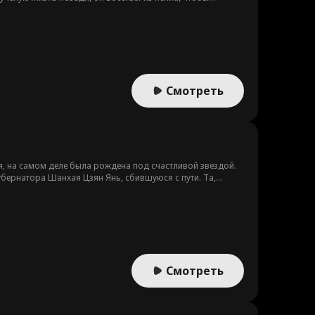
, которому суждено править.
Смотреть
, на самом деле была рождена под счастливой звездой.
бернатора Шанхая Цзян Янь, сбившуюся с пути. Та,
оторую приносила Яя, заставляла цветы распускаться
заканчивалась…
Смотреть