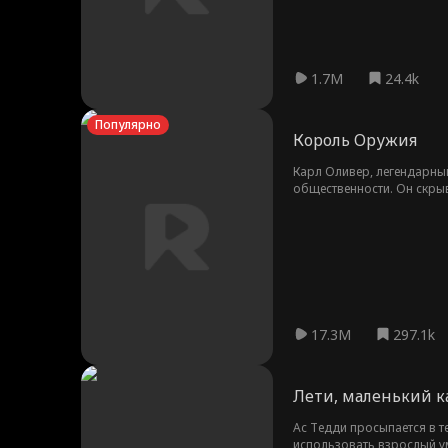
1.7M
24.4k
Популярно
Король Оружия
Карл Оливер, легендарный
общественности. Он скрыв
капитана стрелкового клу
Джейн, владелицу клуба, 
загадочной личности...
17.3M
297.1k
Лети, маленький к
Ас Тедди просыпается в те
использовать взрослый ум 