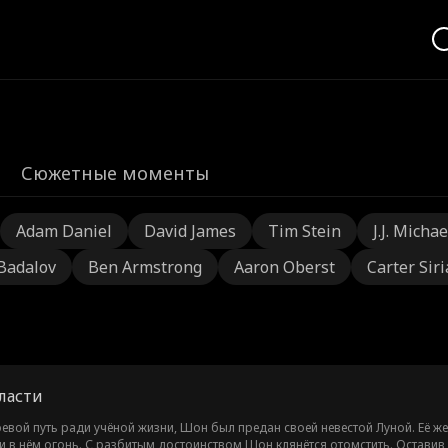
Сюжетные моменты
Adam Daniel
David James
Tim Stein
J.J. Michae
 Badalov
Ben Armstrong
Aaron Oberst
Carter Sir
ласти
вой путь ради учёной жизни, Шон был предан своей невестой Луной. Её же
 в нём огонь. С разбитым достоинством Шон клянётся отомстить. Оставив у