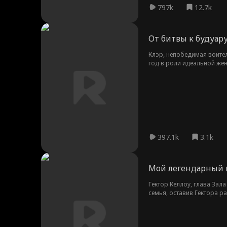
797k
12.7k
От битвы к будуар
Клэр, непобедимая воител
год в роли идеальной жен
пленённый ею, решает зав
397.1k
3.1k
Мой легендарный 
Гектор Келлоу, глава Зал
семья, оставив Гектора р
Харриет Нельсон с Софией
Келлоу, где Гектор отбла