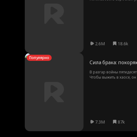
2.6M
18.6k
Популярно
Сила брака: покор
В разгар войны пятидеся
Чтобы выжить в хаосе, он
его головокружительный в
7.3M
87k