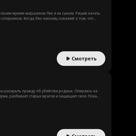
ой своим мужем-маршалом Лео и их сыном. Решив начать
соперников. Когда Лео наконец сожалеет о том, что
ается в пепел. Пока Лео падает на поле боя, Винни идет
Смотреть
бы раскрыть правду об убийстве родных. Опираясь на
ии, разбивает старых врагов и защищает своё. Пока