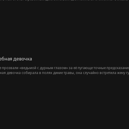
ь свою судьбу легендарного генерала. Никто не может остановить мужчину
ебная девочка
е прозвали «ведьмой с дурным глазом» за её пугающе точные предсказания
я девочка собирала в полях дикие травы, она случайно встретила жену гу
 взяла её с собой в резиденцию губернатора. В доме губернатора удача, к
 пса — вновь становиться бодрым и полным сил. Но её магия на этом не 