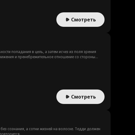
Смотреть
ости попадания в цель, а затем исчез из поля зрения
унижения и пренебрежительное отношение со стороны
 сталкивается с враждебным захватом. Чтобы защитить
рные навыки стрельбы, привлекая внимание к своей
Смотреть
н без сознания, а сотни жизней на волоске. Тедди должен
повторится.