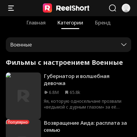
Главная
Категории
Бренд
Военные
Фильмы с настроением Военные
Губернатор и волшебная
девочка
6.8M
65.8k
Яя, которую односельчане прозвали
«ведьмой с дурным глазом» за её
пугающе точные предсказания, на
самом деле была рождена под
Возвращение Аида: расплата за
Популярно
счастливой звездой. Однажды, когда
семью
оборванная девочка собирала в полях
дикие травы, она случайно встретила