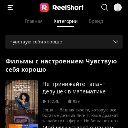
Главная
Категории
Бренд
Чувствую себя хорошо
Фильмы с настроением Чувствую
себя хорошо
Не принижайте талант
девушек в математике
162.4k
939
Зоша — бедная сирота, которую все
богатые дети из Лиги Плюща дразнят
за работу на ферме. Но Зоша вот-вот
превзойдет их всех в том, чего они
Мой муж жалеет о нашем