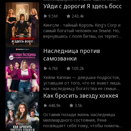
которому нужна жена для сохранения
Уйди с дороги! Я здесь босс
опеки над дочерью. Что начинается как
притворный брак, превращается в
9.5M
243.4k
рецепт любви, пока они разбираются в
Кингсли - тайный Король King’s Corp и
своих чувствах, сражаясь с ревнивым
самый богатый человек на Земле. Но,
врагом, преследующим бывшим
вернувшись с поля битвы, он терпит
женихом и безумной бывшей женой,
жестокое предательство: его детская
готовой на всё, чтобы их разлучить.
любовь бросает его, считая
Наследница против
ничтожеством и посмешищем. Сможет
самозванки
ли Король всех людей заставить ее
пожалеть об этом?
4.7M
105.2k
Хейли Каплан — девушка-подросток,
уставшая от того, что ее знают лишь
как наследницу богатства ее семьи.
Перейдя в обычную государственную
Как бросить звезду хоккея
школу Вестерн Хай, она решает скрыть
своё происхождение, чтобы пожить
448.9k
3.5k
жизнью обычной старшеклассницы и
Оставив позади жизнь наследницы
завести настоящих друзей. Но её планы
миллиардного состояния, Рене
рушатся, когда в школу приходит дочь
посвящает себя тому, чтобы помочь
горничной семьи Каплан, Кэндис Матис.