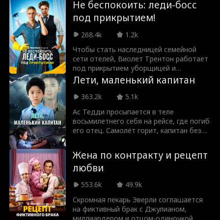
уверенность в себе, Одри в конечном
мачеха Хлоя принимает её за
Не беспокоить: леди-босс
итоге выбирает развод и борется за
любовницу отца. Пока отец
под прикрытием!
возвращение своего места как
отсутствует, Хлоя при каждом
генерального директора.
удобном случае унижает и плохо
268.4k
1.2k
обращается с Маргарет. Сможет ли
Маргарет оправдать себя и раскрыть
Чтобы стать наследницей семейной
истинное лицо Хлои, пока не стало
сети отелей, Виолет Трентон работает
слишком поздно?
под прикрытием уборщицей и
устраняет нарушителей по одному.
Лети, маленький капитан
Удастся ли ей спасти отель? И является
ли её новый привлекательный
363.2k
5.1k
операционный директор Кейси
Ас Тедди просыпается в теле
Джонсон просто сильным союзником
восьмилетнего себя на рейсе, где погиб
или чем-то большим?
его отец. Самолёт горит, капитан без
сознания, а сотни жизней на волоске.
Тедди должен использовать взрослый
Жена по контракту и рецепт
ум в детском теле, чтобы изменить
любви
судьбу и всех спасти, прежде чем
история повторится.
553.6k
49.9k
Скромная пекарь Эверли соглашается
на фиктивный брак с Джулианом,
миллиардером и отцом-одиночкой,