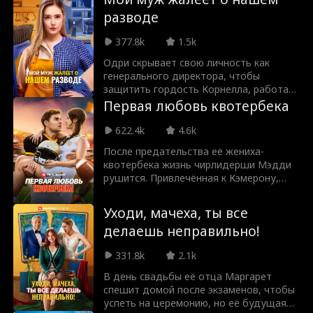
меньше всего ожидают: в математике.
разводе
377.8k
1.5k
Одри скрывает свою личность как
генерального директора, чтобы
защитить гордость Корнелла, работая
за кулисами, чтобы помочь ему
Первая любовь квотербека
получить крупный проект отеля и
подняться на вершину как генеральный
622.4k
4.6k
директор отеля. Пока она помогает
После предательства её жениха-
ему продвигаться по карьерной
квотербека жизнь чирлидерши Мэдди
лестнице, возвращается его первая
рушится. Привлечённая к Кэмерону,
любовь, Сесилия, что создает
другому футболисту, который кажется
напряжение в их отношениях. Тем
странно знакомым, она сталкивается с
временем Одри сталкивается с
Уходи, мачеха, ты все
новыми трудностями, когда её бывший,
неустанным давлением со стороны
делаешь неправильно!
капитанша чирлидеров и мать
окружающих, включая Корнелла, что
Кэмерона замышляют их разлучить.
подталкивает её к мысли о разводе.
331.8k
2.1k
Пережив бесчисленные унижения, она
наконец осознает свою ценность и
В день свадьбы её отца Маргарет
цену, которую платит за преданность
спешит домой после экзаменов, чтобы
не тому человеку. Восстановив
успеть на церемонию, но её будущая