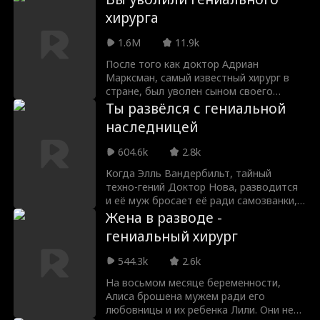
догадывается, что он самый богатый
хирурга
человек на Земле! Как Тобиас отомстит
ей?
1.6M
11.9k
После того как доктор Адриан
Марксман, самый известный хирург в
стране, был уволен сыном своего
начальника, он объединяется с
Ты развёлся с гениальной
доктором Вивиан Харт, блестящей и
наследницей
амбициозной главой конкурирующей
больницы. Этот шаг приводит его
604.6k
2.8k
бывшую больницу к финансовому
краху, и когда Престон осознает, что
Когда Элль Вандербильт, тайный
отпустил не того доктора, уже
техно-гений Доктор Нова, разводится
слишком поздно...
и её муж бросает её ради самозванки,
она внезапно выходит замуж за
Жена в разводе -
красивого незнакомца Роя Гранта -
гениальный хирург
только чтобы обнаружить, что он
главный соперник её бывшего. Вместе
544.3k
2.6k
Элль и Рой сражаются с её неверным
бывшим и фальшивым Доктором
На восьмом месяце беременности,
Новой за крупнейший в мире
Алиса брошена мужем ради его
технологический контракт.
любовницы и их ребенка Лили. Они не