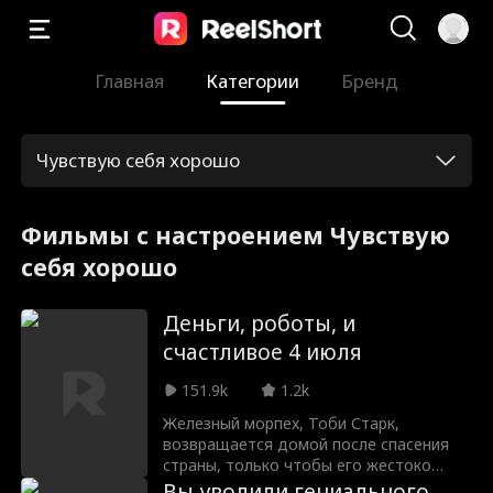
Главная
Категории
Бренд
Чувствую себя хорошо
Фильмы с настроением Чувствую
себя хорошо
Деньги, роботы, и
счастливое 4 июля
151.9k
1.2k
Железный морпех, Тоби Старк,
возвращается домой после спасения
страны, только чтобы его жестоко
бросила бывшая, которая даже не
Вы уволили гениального