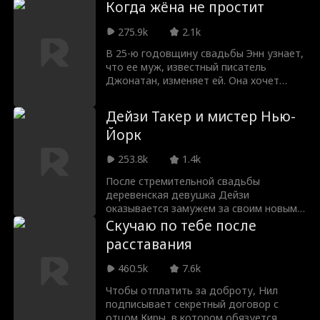
знают, что Алиса на самом деле Джейн
Когда жёна не простит
Девенпорт, доктор медицины,
наследница состояния Девенпорт и
275.9k
2.1k
единственный кардиохирург в мире,
В 25-ю годовщину свадьбы Энн узнает,
который может спасти Лили.
что ее муж, известный писатель
Джонатан, изменяет ей. Она хочет
развестись. Джонатан, надеясь, что
станет генеральным директором
Дейзи Такер и мистер Нью-
издательской компании, сразу же
Йорк
бросает ее. Убитая горем, Энн решает,
что никогда не простит его. Она
253.8k
1.4k
возобновляет себя в должности
председателя элитного издательства и
После стремительной свадьбы
увольняет мужа. Джонатан наконец
деревенская девушка Дейзи
понимает, что Энн, которая 25 лет
оказывается замужем за своим новым
играла роль домохозяйки, на самом
боссом, Гамильтоном Смитом,
Скучаю по тебе после
деле была богатой наследницей.
владельцем Smith Media. Но
расставания
недоразумения и интриги злой вице-
президента Гамильтона, Бьянки,
460.5k
7.6k
угрожают разрушить их отношения,
прежде чем они смогут признаться
Чтобы отплатить за доброту, Нил
друг другу в любви.
подписывает секретный договор с
отцом Киры, в котором обязуется