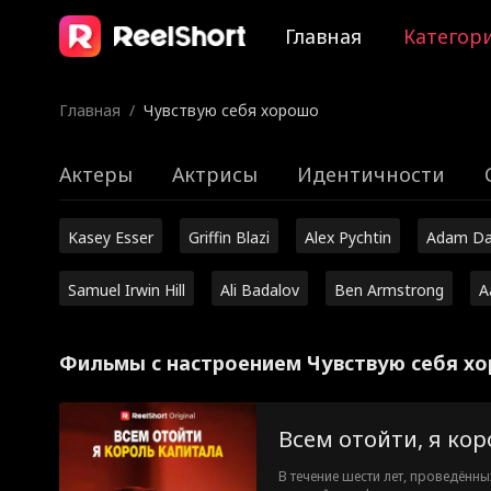
Главная
Категор
Главная
/
Чувствую себя хорошо
Актеры
Актрисы
Идентичности
Kasey Esser
Griffin Blazi
Alex Pychtin
Adam Da
Samuel Irwin Hill
Ali Badalov
Ben Armstrong
A
Фильмы с настроением Чувствую себя х
Всем отойти, я ко
В течение шести лет, проведённы