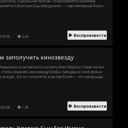
 угрозой, а школьная любовь оборачивается насилием.
вляется Себастьян Баш Макдэниелс — перспективный боксер,
отающий по ночам в баре, чтобы сбежать от прошлого. Он
сает Оливию от бывшего, и между ними вспыхивают чувства.
опасность близко, и Башу придется выбирать: его мечты или
сение девушки, способной его сломать.
Воспроизвести
270.5k
2.6k
ак заполучить кинозвезду
ициозная ассистентка по кастингу Клео Марлоу ставит на кон
, чтобы заманить кинозвезду Блейка Уайлдера в свой фильм.
 не ждет, что он согласится, и уж тем более — что папарацци
нимут ее на выходе из его дома. Клео становится главной
етней Голливуда: все уверены, что она строит карьеру через
тель. Но пока ее репутация летит в пропасть, неприступный
йк начинает поддерживать ее так, как она и представить не
ла.
Воспроизвести
183.6k
1.6k