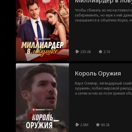
Миллиардер в лов
Чтобы сбежать из несчастливого
забеременеть, но муж к ней даж
оказывается в объятиях Коула, н
миллиардер и дядя ее мужа. Ког
Коуле и поймет, что он и есть му
235.6k
2.1k
Король Оружия
Карл Оливер, легендарный снайп
оружия», побил мировой рекорд
а затем исчез из поля зрения о
настоящую личность, работая те
унижения и пренебрежительное 
стрелкового клуба, Альберта, ко
личности. Стрелковый клуб стал
Чтобы защитить Джейн, владелицу
приходит на помощь и демонстр
2.6M
60.2k
стрельбы, привлекая внимание к 