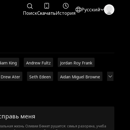
Русский
Поиск
Скачать
История
liam King
Andrew Fultz
Jordan Roy Frank
Drew Ater
Seth Edeen
Aidan Miguel Browne
справь меня
альная жизнь Оливии Беккет рушится: семья разорена, учеба