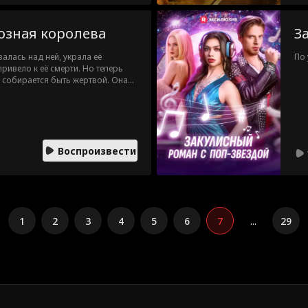
при
сме
все
озная королева
З
арм
Коу
лась над ней, украла её
По
бра
привело к её смерти. Но теперь
пул
 собирается быть жертвой. Она
ле - истинной наследницей мафии.
т Фелицию, выставляет её на
действует из тени, используя
. Когда же все наконец поймут
Воспроизвести
1
2
3
4
5
6
7
...
29