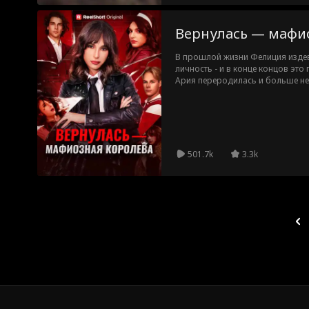
Вернулась — мафи
В прошлой жизни Фелиция издева
личность - и в конце концов это 
Ария переродилась и больше не
знает, кем является на самом де
Шаг за шагом Ария переигрывае
посмешище, защищает близких и 
боевые навыки из прошлой жизни
правду?
501.7k
3.3k