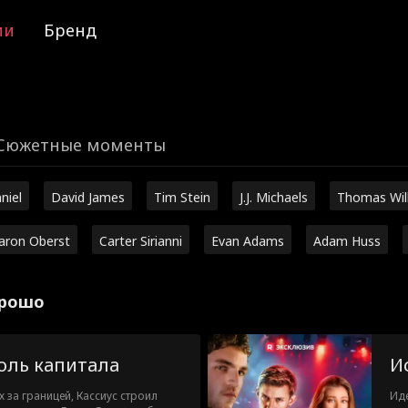
ии
Бренд
Сюжетные моменты
niel
David James
Tim Stein
J.J. Michaels
Thomas Wil
aron Oberst
Carter Sirianni
Evan Adams
Adam Huss
орошо
роль капитала
И
х за границей, Кассиус строил
Иде