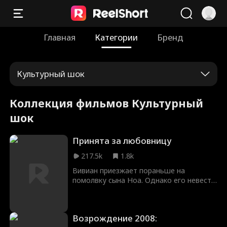
Главная
Категории
Бренд
Культурный шок
Коллекция фильмов Культурный
шок
Принята за любовницу
217.5k
1.8k
Вивиан приезжает пораньше на
помолвку сына Ноа. Однако его невеста
Мия принимает ее за любовницу и
публично унижает. Не найдя мать на
празднике, разъяренный Ноа клянется
Возрождение 2008:
разыскать ее во что бы то ни стало!