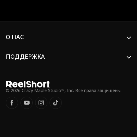
запасных, он пробуждает невероятно
мощную систему. Удары внешней
стороной стопы, как у Александра!
Дриблинг и техника ударов, как у
Романа! В этой жизни Лу Мин реализует
свой талант и заставит всех, кто
О НАС
смотрел свысока на футбол С-страны,
пожалеть об этом! Если однажды дух
устремится к облакам, он осмелится
смеяться над теми, кто не стал героем!
ПОДДЕРЖКА
Как же шестнадцатилетний гений
приведёт футбол С-страны к вершине!
© 2026 Crazy Maple Studio™, Inc. Все права защищены.