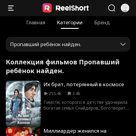
Главная
Категории
Бренд
Пропавший ребёнок найден.
Коллекция фильмов Пропавший
ребёнок найден.
Их брат, потерянный в космосе
255.4k
3.4k
Тимоти, которого в детстве удочерила
богатая семья Снайдеров, боготворит
своих трёх старших сестёр… пока
однажды не возвращается их родной
брат Мэттью. С помощью лжи и хитрых
Миллиардер женился на
манипуляций он настраивает сестёр