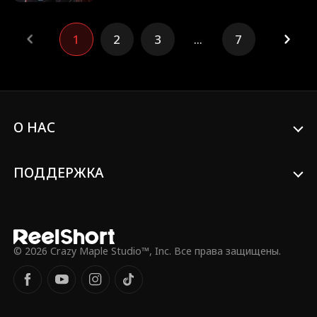
больного приемного отца девушка,
взявшая имя Амелия, вынуждена вновь
столкнуться с Уолтонами — на этот раз
1
2
3
...
7
как мишень их нападок. Узнают ли
Уолтоны правду? Или для Амелии уже
слишком поздно?
О НАС
ПОДДЕРЖКА
© 2026 Crazy Maple Studio™, Inc. Все права защищены.