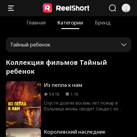
Главная
Категории
Бренд
Тайный ребенок
Коллекция фильмов Тайный
ребенок
Из пепла к нам
54.1k
1.1k
Спустя долгих восемь лет пожар в
больнице вновь сводит Синди с ее
первой любовью — Джексоном. Став
доблестным капитаном пожарной
охраны, он рискует жизнью ради
Королевский наследник
спасения медсестры из огня и с