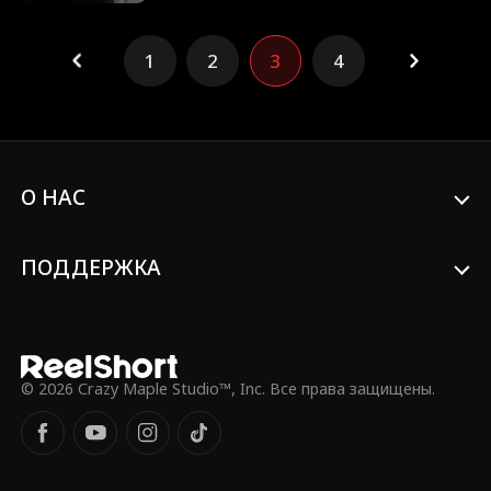
кошмар. В плену мрачных тайн она
может доверить свое сердце лишь
одному человеку... тому, кого ей нельзя
1
2
3
4
было любить.
О НАС
ПОДДЕРЖКА
© 2026 Crazy Maple Studio™, Inc. Все права защищены.