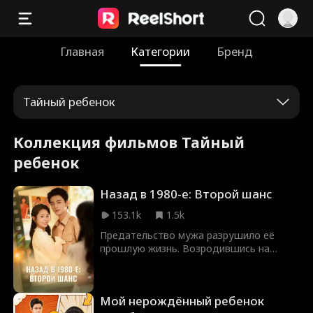
Главная
Категории
Бренд
Тайный ребенок
Коллекция фильмов Тайный
ребенок
Назад в 1980-е: Второй шанс
153.1k
1.5k
Предательство мужа разрушило её
прошлую жизнь. Возродившись на
самом дне, она больше не будет
жертвой. Получив второй шанс и тайное
пространство, она забыла о пощаде!
Мой нерождённый ребенок