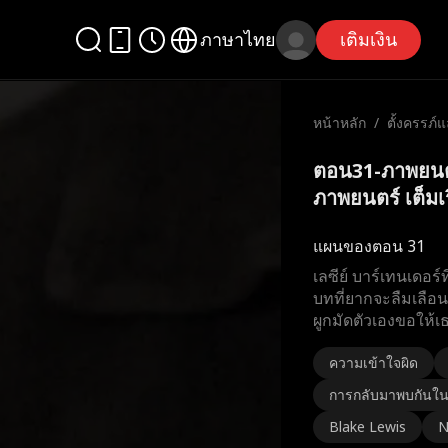
ภาษาไทย
เติมเงิน
หน้าหลัก
/
ตั้งครรภ์
ภาพยนตร์
ตอน31-ภาพยนตร
ภาพยนตร์ เต็มเร
แผนของตอน 31
เลซีย์ บาร์เทนเดอร์
บทที่ยากจะลืมเลือนใ
ผูกมัดตัวเองขอให้เธ
ความเข้าใจผิด
การกลับมาพบกันใ
Blake Lewis
N