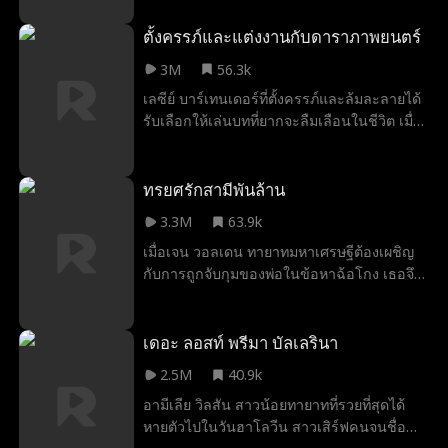
โมโห (และแก่กว่ามาก) ซึ่งเริ่มไล่ตามเธออย่าง
ไม่ลดละ โดยไม่รู้ว่าเธอเป็นคู่หมั้นของเขา ใน
ตั้งครรภ์และแต่งงานกับดาราภาพยนตร์
ขณะเดียวกัน เอลิซา ลูกพี่ลูกน้องที่ถูกเลี้ยงดู
3M
56.3k
โดยตระกูลแพตตันแทนเธอ กำลังพยายามอย่าง
เลซีย์ บาร์เทนเดอร์ที่ตั้งครรภ์และล้มละลายได้
หนักที่จะทำให้ทุกคนในครอบครัวเกลียดชังเธอ
รับเลือกให้เล่นบทที่ยากจะลืมเลือนในชีวิต เมื่อ
แต่โชคร้ายสำหรับเอลิซา เพราะอิซาเบลล่า
คริส พาวเวลล์ ดาราหนังที่ไม่ผูกมัดตัวเองขอให้
เป็นอัจฉริยะที่มีความสามารถเหนือชั้นในด้าน
เธอปลอมตัวเป็นคู่หมั้นของเขา ทั้งคู่ต่างไม่รู้ว่า
การแพทย์และเทคโนโลยี และสามารถเอาชนะ
ทารกที่เธอกำลังตั้งครรภ์นั้นเป็นลูกของเขา
ทรยศรักสามีพันล้าน
เอลิซาได้ทุกเมื่อ เมื่อความสามารถพิเศษของอิ
ซาเบลล่าถูกเปิดเผย เธอได้รับการสนับสนุน
3.3M
63.9k
จากพี่ชายทั้งห้าและพ่อแม่ ทำให้เธอกลายเป็น
เมื่อเจน วอลเดน ทายาทมหาเศรษฐีต้องเผชิญ
อัญมณีล้ำค่าของตระกูลแพตตันในขณะที่อยู่
กับการถูกจับกุมของพ่อในข้อหาฉ้อโกง เธอจึง
ห่างจากการเอื้อมมือของโอลิเวอร์เสมอ
ต้องต่อสู้กับโรคมะเร็งและการตั้งครรภ์ที่เป็น
ความลับโดยไม่มีเงินสนับสนุนใดๆ เพื่อปกป้อง
คู่หมั้นและบริษัทใหม่ของเขาจากชีวิตที่พัง
เดอะ ลอสท์ พรีมา บัลเลรินา
พินาศของเธอ เจนจึงวางแผนสร้างเรื่องราว
2.5M
40.9k
นอกใจเพื่อให้เขาหมดรักเธอ แต่ผ่านไปหลายปี
อามีเลีย วิลสัน สาวน้อยทายาทที่รวยที่สุดได้
แม้ว่าวินเซนต์จะกลายเป็นมหาเศรษฐีแล้ว เขา
หายตัวไปในวันฮาโลวีน สาวเสิร์ฟคนจนชื่อ
ก็ยังไม่ลืมเจน แล้วเจนจะทำอย่างไร เมื่อวิน