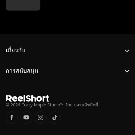
เจนนิเฟอร์ได้พบเธอเข้าและลักพาตัวอามีเลีย
เซนต์รู้เข้าว่าเขาดันมีลูกชายอายุ 7 ขวบ ชื่อดี
เพื่อให้ลูกสาวของเธอ ได้ถูกอุปการะโดย
แลน
ครอบครัวของอามีเลียและใช้ชีวิตอย่างหรูหรา
หลังจากนั้นสิบสามปี อามีเลียในตอนนี้กลาย
เป็นแชมป์นักบัลเล่ต์ และต้องเผชิญการกลั่น
แกล้งจากครอบครัวแท้ๆและทายาทจอมปลอม
ในที่สุดครอบครัวของอามีเลียก็ได้ค้นพบความ
จริงและขอให้เธอให้อภัย...
เกี่ยวกับ
การสนับสนุน
© 2026 Crazy Maple Studio™, Inc. สงวนลิขสิทธิ์.