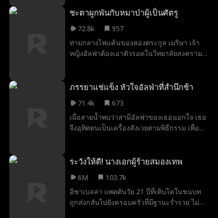
น้องสาวเพื่อล้างแค้นฆาตกรตัวจริง ซึ่งก็คือ
เพื่อนสนิทหักเหลี่ยมโหดของแอชลินและแฟน
ชะตาผูกพันกับหมาป่าผู้เป็นศัตรู
หนุ่มจอมเจ้าเล่ห์ของเธอ
72.8k
957
ท่ามกลางไฟแค้นของสองตระกูล เมริษา เจ้า
หญิงอัลฟ่าต้องเอาตัวรอดในวิทยาลัยสงคราม
แต่กลับพบว่าคู่โชคชะตาคือ ศิลา ศัตรูคู่
อาฆาตผู้ทรงพลัง... หมาป่าที่เธอไม่ควร
ปรารถนา จึงกลายเป็นเพียงคนเดียวที่จะช่วย
ภรรยาแช่แข็ง หัวใจอัลฟ่าที่สำนึกช้า
ชีวิตเธอได้
71.4k
673
เมื่อสายน้ำพบว่าสามีอัลฟ่าของเธอนอกใจ เธอ
จึงอุทิศตนเป็นเครื่องสังเวยตามพิธีกรรม เพื่อถูก
แช่แข็งชั่วนิรันดร์ และเมื่อเธอจากไป เธอก็จะ
ได้ตัดสายสัมพันธ์คู่ครองระหว่างพวกเขาได้
อย่างสิ้นเชิง ทิ้งไว้เพียงความเสียใจอันเย็นเยือก
ระวังให้ดี! นางเอกผู้ร้ายสมองเทพ
ให้กลายเป็นคู่ครองใหม่ของเขาตลอดกาล! แต่
6M
103.7k
เขาจะทำอย่างไรเพื่อพาเธอกลับมาล่ะ?
อิซาเบลล่า แพตตันวัย 21 ปีที่เติบโตในชนบท
ถูกส่งกลับไปยังครอบครัวที่มีฐานะร่ำรวย ไม่
นานเธอก็ได้รู้จักกับโอลิเวอร์ เบตส์ ผู้มีนิสัยขี้