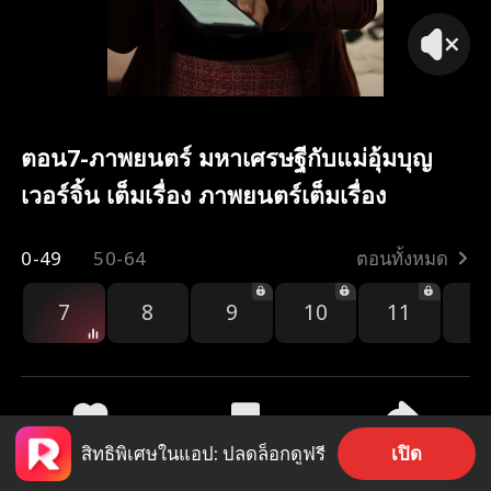
ตอน7-ภาพยนตร์ มหาเศรษฐีกับแม่อุ้มบุญ
เวอร์จิ้น เต็มเรื่อง ภาพยนตร์เต็มเรื่อง
0-49
50-64
ตอนทั้งหมด
7
8
9
10
11
1
เปิด
สิทธิพิเศษในแอป: ปลดล็อกดูฟรี
2.8k
83.2k
แชร์