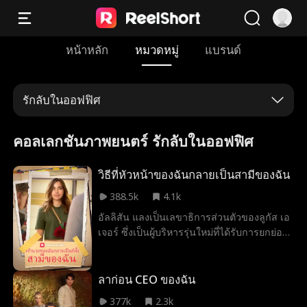
หน้าหลัก
หมวดหมู่
แบรนด์
รักลับในออฟฟิศ
คอลเลกชันภาพยนตร์ รักลับในออฟฟิศ
วิธีที่หัวหน้าของฉันกลายเป็นสามีของฉัน
388.5k
4.1k
อัลลิสัน แลงเป็นเลขาธิการส่วนตัวของลูกัส เอ
เจอร์ ซึ่งเป็นผู้บริหารรุ่นใหม่ที่ได้รับการยกย่อง
ใน Forbes 30 under 30 และเป็นที่รู้จักใน
วงการวิสาหกิจ ในการพยายามกำจัดเพื่อนหนุ่ม
เก่าของเธอ ไคล์ ออกจากชีวิตของเธอ เธอจึง
ลาก่อน CEO ของฉัน
ส่งข้อความให้เขาว่าตอนนี้เธอกำลังมีความ
377k
2.3k