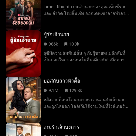
สัมพันธ์กับลูกัส เอเจอร์ แต่เมื่อเหตุการณ์ไม่
James Knight เป็นเจ้านายของคุณ เซ็กซี่รวย
คาดคิดเกิดขึ้นและพนักงานทั้งหมดเห็น
และ จำกัด โดยสิ้นเชิง ออกเดทเขาอาจทำลาย
ข้อความในโทรศัพท์ของเธอ จะเกิดอะไรขึ้นกับ
อาชีพของคุณ แต่การรักเขาจะทำให้หัวใจของ
เธอและลูกัส เอเจอร์ ว่าเขาจะไล่เธอออกจาก
คุณแตกสลายอย่างแน่นอน เพราะมีอะไรเลว
งานหรือไม่... หรือความลับจากอดีตของพวก
ร้ายไปกว่าการรู้ว่าคุณต้องการอะไรนอกจากรู้
ชู้รักเจ้านาย
เขาจะถูกเปิดเผยขึ้นมา
ว่าคุณไม่สามารถมีได้?
986k
10.9k
ลูซีมีความสัมพันธ์สั้น ๆ กับผู้ชายหนุ่มลึกลับที่
เป็นบอสใหม่ของเธอในคืนเดียวกัน! เมื่อความ
รักค่อย ๆ เกิดขึ้นในที่ทำงาน พวกเขาจะ
สามารถต้านทานความสัมพันธ์ของพวกเขาได้
หรือไม่?
บอสกับสาวหัวดื้อ
9.1M
129.8k
หลังจากที่เธอโดนกล่าวหาว่านอนกับเจ้านาย
และถูกไล่ออก โอลิเวียได้งานใหม่ที่ไวล์เดอร์
คองโกลเมอเรต—และพบว่าเจ้านายใหม่ของ
เธอคือธีโอ ไวล์เดอร์ ผู้ชายที่เธอเพิ่งมีความ
สัมพันธ์ด้วยเมื่อคืน โอลิเวียบอกว่าพวกเขา
เกมรักเจ้าบงการ
ทำงานด้วยกันไม่ได้ แต่ธีโอท้าทายให้เธออยู่ต่อ