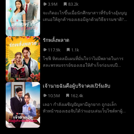
3.9M
83.2k
พวกเขาทั้งสองได้
จะเกิดอะไรขึ้นเมื่อนักศึกษาสาวที่รับจ้างอุ้มบุญ
เสนอให้ลูกค้าของเธอมีลูกด้วยวิธีธรรมชาติ?
ด้วยความที่อยากช่วยพ่อตัวเองมาก หรรษาจึง
ตอบตกลงรับงานอุ้มบุญให้วรวิทย์ ทิพย์ตระกูล
หนุ่มโสดมหาเศรษฐีสุดหล่อร้อนแรง เมื่อโลก
รักพลั้งพลาด
ของทั้งคู่มาบรรจบกันและเส้นแบ่งระหว่าง
117.9k
1.1k
หน้าที่กับความรู้สึกเริ่มเลือนลาง หรรษาก็พบว่า
โซฟี ทิสเดลมีแผนที่มั่นใจว่าไม่มีพลาดในการ
ตัวเองไม่อาจต้านทานเสน่ห์ของวรวิทย์ได้ แต่
สละพรหมจรรย์ของเธอให้สำเร็จก่อนจบปี
ลึก ๆ ในใจก็ยังมีคำถามว่าวรวิทย์รู้สึกเหมือน
สุดท้ายของมหาวิทยาลัย…จนกระทั่งมีใครบาง
กันหรือเปล่า?
คนบอกความจริงกับเธอว่า ชายหนุ่มที่เธอเลือก
ไว้เป็นคู่ครองนั้นดันไปพนันว่าเขาจะสามารถ
เจ้านายฉันคือผู้บริจาคสเปิร์มลับ
ถ่ายคลิปขณะ “พรากความบริสุทธิ์” ของเธอไป
10.5M
162.4k
ได้หรือไม่ และใครคนนั้นก็คือลุค ลูกค้าประจำ
เลอา กำลังเผชิญปัญหามีลูกยาก ถูกอเล็ก
ร้านกาแฟผู้หล่อเหลา…ซึ่งบังเอิญกลายมาเป็น
หัวหน้าของเธอจับได้ว่าแอบเล่นเว็บไซต์หาผู้
แพทย์ตรวจอุ้งเชิงกรานคนใหม่ของเธอด้วย
บริจาคสเปิร์มในเวลางาน เธอรู้สึกอับอายและ
การเผลอมีใจให้สูตินรีแพทย์ประจำมหาวิทยาลัย
พยายามลืมเรื่องนี้ไป หลังจากเลือกผู้บริจาคที่
ของตัวเองมันผิดขนาดไหนกัน… และทำไมโซฟี
ธนาคารสเปิร์มอย่างรอบคอบ โชคชะตากลับ
ถึงดูเหมือนไม่ได้ใส่ใจกับเรื่องนั้นเลย?