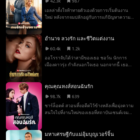
42.3k
987
และเดิมพันว่าเขาจะทำให้เธอตกหลุมรักได้
เอลล่าตั้งใจท้าทายตัวเองด้วยการเริ่มต้นงาน
ขณะที่โอลิเวียเดิมพันว่าเธอจะต้านทานเสน่ห์
ใหม่ หลังจากจมปลักอยู่กับการแก้ปัญหาความ
ของเขาได้...แต่เธอจะทนได้นานแค่ไหนกับการ
วุ่นวายมานานหลายปี แต่โลกของเธอกลับต้อง
รุกเร้าของเจ้านายที่เซ็กซี่?
พลิกผัน เมื่อ คริสเตียน เจ้านายคนใหม่ ดึงเธอ
เข้าสู่กงล้อของ การแต่งงานกำมะลอ จากข้อ
อำนาจ ลวงรัก และชีวิตแต่งงาน
ตกลงง่าย ๆ ในตอนแรก กลับกลายเป็นความ
60.4k
1.2k
สัมพันธ์ที่ทวีความเร้าใจขึ้นทุกที ทุกสัมผัสและ
ออโรราจับได้ว่าสามีของเธอ ชอว์น นักการ
ทุกจุมพิตฉุดดึงเอลล่าให้ถลำลึกเข้าไปในโลก
เมืองดาวรุ่ง กำลังนอกใจเธอ นอกจากนี้ เธอยัง
ของเขามากขึ้นเรื่อย ๆ โดยที่เธอไม่รู้เลยว่า
ได้รู้ความจริงอันโหดร้ายว่า ลูกสาวตัวน้อยผู้
ทั้งหมดนี้คือเกมอันตรายที่คริสเตียนวางหมาก
ล่วงลับของเธอเคยถูกปฏิเสธการปลูกถ่าย
ไว้แต่แรก เพราะเป้าหมายเดียวของเขาก็คือ
อวัยวะ เพราะฝีมือของเขา ออโรราตัดสินใจลง
คุณคุณหงส์สอนฉันรัก
การครอบครองเธอไว้เป็นของเขาตลอดไป
สมัครรับเลือกตั้งผู้ว่าการรัฐแข่งกับเขา เพื่อแย่ง
98.7k
639
ชิงตำแหน่งนั้นมาเป็นของตัวเองด้วยมือของ
ชาร์ล็อตต์ สวอนทิ้งอดีตไว้ข้างหลังเพื่อมุ่งความ
เธอเอง
สนใจไปที่งานใหม่ของเธอที่สถาบันเซนต์เจมส์
อันทรงเกียรติ ทุกอย่างเปลี่ยนไปเมื่อทิโมธี วูล์ฟ
ราชาแห่งโรงเรียนตัดสินใจว่าเขาต้องการเธอ
มันเป็นสิ่งต้องห้าม เป็นสิ่งต้องห้าม แต่ยิ่งกว่า
มหาเศรษฐีกับแม่อุ้มบุญเวอร์จิ้น
นั้น... ชาร์ล็อตต์มีความลับดำมืดที่อาจทำลาย