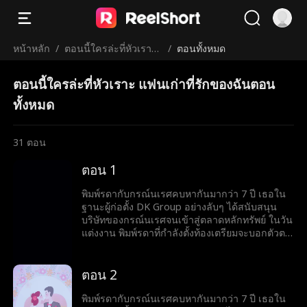
หน้าหลัก
/
ตอนนี้ใครล่ะที่หัวเราะ
/
ตอนทั้งหมด
แฟนเก่าที่รักของฉัน
ตอนนี้ใครล่ะที่หัวเราะ แฟนเก่าที่รักของฉันตอน
ทั้งหมด
31
ตอน
ตอน 1
พิมพ์รดากับกรณ์นเรศคบหากันมากว่า 7 ปี เธอใน
ฐานะผู้ก่อตั้ง DK Group อย่างลับๆ ได้สนับสนุน
บริษัทของกรณ์นเรศจนเข้าสู่ตลาดหลักทรัพย์ ในวัน
แต่งงาน พิมพ์รดาที่กำลังตั้งท้องเตรียมจะบอกตัวตน
จริงๆ ของเธอให้กรณ์นเรศรู้ แต่คิดไม่ถึงว่ากรณ์
นเรศจะเอาใจกานต์พิชชาที่เป็น"รักแรก"ของเขา
ทำให้พิมพ์รดาต้องอับอายต่อหน้าผู้คน ถึงขั้นให้
ตอน 2
กานต์พิชชาสวมชุดแต่งงานเป็นนางเอกของงาน
พิมพ์รดาพยายามอดทนมาหลายครั้ง แต่กลับพบว่า
พิมพ์รดากับกรณ์นเรศคบหากันมากว่า 7 ปี เธอใน