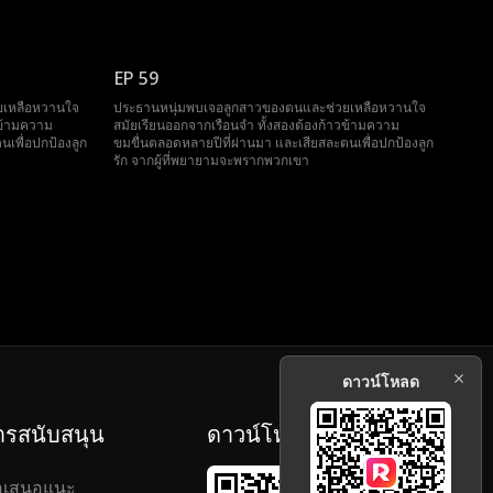
EP 59
ยเหลือหวานใจ
ประธานหนุ่มพบเจอลูกสาวของตนและช่วยเหลือหวานใจ
วข้ามความ
สมัยเรียนออกจากเรือนจำ ทั้งสองต้องก้าวข้ามความ
นเพื่อปกป้องลูก
ขมขื่นตลอดหลายปีที่ผ่านมา และเสียสละตนเพื่อปกป้องลูก
รัก จากผู้ที่พยายามจะพรากพวกเขา
ดาวน์โหลด
ารสนับสนุน
ดาวน์โหลด
อเสนอแนะ