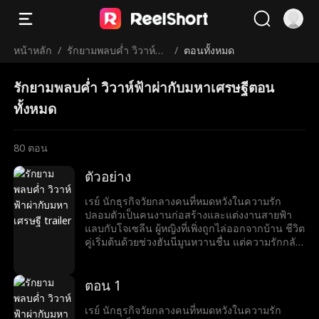
หน้าหลัก
/
รักยามพลบค่ำ วิวาห์ฟ้า
/
ตอนทั้งหมด
ผ่ากับมหาเศรษฐี
รักยามพลบค่ำ วิวาห์ฟ้าผ่ากับมหาเศรษฐีตอน
ทั้งหมด
80
ตอน
ตัวอย่าง
เรย์ นักธุรกิจวัยกลางคนที่หมดหวังในความรัก
ปลอมตัวเป็นคนงานก่อสร้างและแต่งงานสายฟ้า
แลบกับโจเซลีน ผู้หญิงที่เพิ่งถูกไล่ออกจากบ้าน ชีวิต
คู่เริ่มต้นด้วยช่วงฮันนีมูนหวานชื่น แต่ความรักกลับ
ถูกขัดขวางจากการกลั่นแกล้งของครอบครัวลูก
สะใภ้ของโจเซลีน หลังจากช่วยโจเซลีนจากภัยพิบัติ
หลายครั้ง เรย์เผยตัวตนมหาเศรษฐีให้เธอรู้ ทั้งคู่จึง
ตอน 1
เริ่มชีวิตหรูหรา แต่แล้วอดีตภรรยาของเรย์กลับมา
เพื่อสร้างความร้าวฉานระหว่างเรย์และโจเซลีน
เรย์ นักธุรกิจวัยกลางคนที่หมดหวังในความรัก