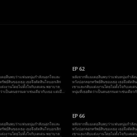
EP 62
มเดอลีนพบว่าแฟนหนุ่มกำลังนอกใจและ
หลังจากที่แมเดอลีนพบว่าแฟนหนุ่มกำลั
รัพย์สินของเธอ เธอจึงตัดสินใจบอกเลิก
หวังปอกลอกทรัพย์สินของเธอ เธอจึงตัดสิ
ต่งงานโดยไม่ตั้งใจกับเคเดน พยาบาล
เขาและกลับแต่งงานโดยไม่ตั้งใจกับเคเ
ิดว่าเป็นคนธรรมดาเช่นเดียวกับเธอ แต่เมื่อ
หนุ่มที่เธอคิดว่าเป็นคนธรรมดาเช่นเดียวกั
เธอกลับเริ่มสงสัยว่าเคเดนอาจซ่อนฐานะ
เวลาผ่านไป เธอกลับเริ่มสงสัยว่าเคเดนอ
ไว้ เคเดน วิลสัน แคชมอร์ ซีอีโอลึกลับแห่ง
ที่แท้จริงเอาไว้ เคเดน วิลสัน แคชมอร์ ซีอี
กิจ ได้เป็นอาสาสมัครพยาบาลเพราะ
อาณาจักรธุรกิจ ได้เป็นอาสาสมัครพยาบ
ามความปรารถนาสุดท้ายของน้องชายผู้
ต้องการทำตามความปรารถนาสุดท้ายของน
EP 66
ขาก็กำลังตามหาคนที่ได้รับปลูกถ่ายหัวใจ
ล่วงลับ และเขาก็กำลังตามหาคนที่ได้รับป
ขาไป...หรือว่าคนคนนั้นจะเป็นภรรยาที่
ของน้องชายเขาไป...หรือว่าคนคนนั้นจะเป
มเดอลีนพบว่าแฟนหนุ่มกำลังนอกใจและ
หลังจากที่แมเดอลีนพบว่าแฟนหนุ่มกำลั
้วยโดยไม่ตั้งใจกันนะ
เขาแต่งงานด้วยโดยไม่ตั้งใจกันนะ
รัพย์สินของเธอ เธอจึงตัดสินใจบอกเลิก
หวังปอกลอกทรัพย์สินของเธอ เธอจึงตัดสิ
ต่งงานโดยไม่ตั้งใจกับเคเดน พยาบาล
เขาและกลับแต่งงานโดยไม่ตั้งใจกับเคเ