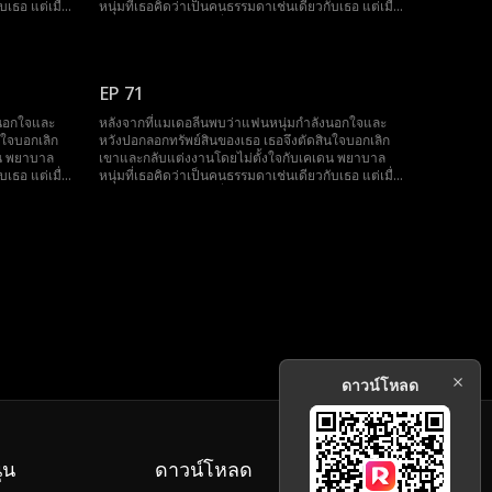
บเธอ แต่เมื่อ
หนุ่มที่เธอคิดว่าเป็นคนธรรมดาเช่นเดียวกับเธอ แต่เมื่อ
าจซ่อนฐานะ
เวลาผ่านไป เธอกลับเริ่มสงสัยว่าเคเดนอาจซ่อนฐานะ
โอลึกลับแห่ง
ที่แท้จริงเอาไว้ เคเดน วิลสัน แคชมอร์ ซีอีโอลึกลับแห่ง
าลเพราะ
อาณาจักรธุรกิจ ได้เป็นอาสาสมัครพยาบาลเพราะ
้องชายผู้
ต้องการทำตามความปรารถนาสุดท้ายของน้องชายผู้
EP 71
ลูกถ่ายหัวใจ
ล่วงลับ และเขาก็กำลังตามหาคนที่ได้รับปลูกถ่ายหัวใจ
็นภรรยาที่
ของน้องชายเขาไป...หรือว่าคนคนนั้นจะเป็นภรรยาที่
งนอกใจและ
หลังจากที่แมเดอลีนพบว่าแฟนหนุ่มกำลังนอกใจและ
เขาแต่งงานด้วยโดยไม่ตั้งใจกันนะ
นใจบอกเลิก
หวังปอกลอกทรัพย์สินของเธอ เธอจึงตัดสินใจบอกเลิก
ดน พยาบาล
เขาและกลับแต่งงานโดยไม่ตั้งใจกับเคเดน พยาบาล
บเธอ แต่เมื่อ
หนุ่มที่เธอคิดว่าเป็นคนธรรมดาเช่นเดียวกับเธอ แต่เมื่อ
าจซ่อนฐานะ
เวลาผ่านไป เธอกลับเริ่มสงสัยว่าเคเดนอาจซ่อนฐานะ
โอลึกลับแห่ง
ที่แท้จริงเอาไว้ เคเดน วิลสัน แคชมอร์ ซีอีโอลึกลับแห่ง
าลเพราะ
อาณาจักรธุรกิจ ได้เป็นอาสาสมัครพยาบาลเพราะ
้องชายผู้
ต้องการทำตามความปรารถนาสุดท้ายของน้องชายผู้
ลูกถ่ายหัวใจ
ล่วงลับ และเขาก็กำลังตามหาคนที่ได้รับปลูกถ่ายหัวใจ
็นภรรยาที่
ของน้องชายเขาไป...หรือว่าคนคนนั้นจะเป็นภรรยาที่
เขาแต่งงานด้วยโดยไม่ตั้งใจกันนะ
ดาวน์โหลด
ุน
ดาวน์โหลด