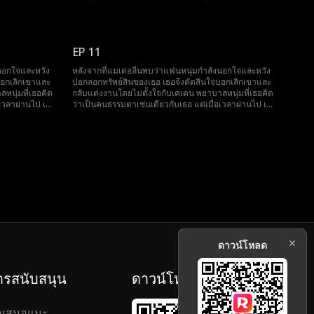
ริงเอาไว้ เค
กลับเริ่มสงสัยว่าเคเดนอาจซ่อนฐานะที่แท้จริงเอาไว้ เค
ักรธุรกิจ ได้
เดน วิลสัน แคชมอร์ ซีอีโอลึกลับแห่งอาณาจักรธุรกิจ ได้
ำตามความ
เป็นอาสาสมัครพยาบาลเพราะต้องการทำตามความ
ะเขาก็กำลัง
ปรารถนาสุดท้ายของน้องชายผู้ล่วงลับ และเขาก็กำลัง
EP 11
ายเขาไป...หรือ
ตามหาคนที่ได้รับปลูกถ่ายหัวใจของน้องชายเขาไป...หรือ
ยโดยไม่ตั้งใจ
ว่าคนคนนั้นจะเป็นภรรยาที่เขาแต่งงานด้วยโดยไม่ตั้งใจ
งนอกใจและหวัง
หลังจากที่แมเดอลีนพบว่าแฟนหนุ่มกำลังนอกใจและหวัง
กันนะ
บอกเลิกเขาและ
ปอกลอกทรัพย์สินของเธอ เธอจึงตัดสินใจบอกเลิกเขาและ
หนุ่มที่เธอคิด
กลับแต่งงานโดยไม่ตั้งใจกับเคเดน พยาบาลหนุ่มที่เธอคิด
อเวลาผ่านไป เธอ
ว่าเป็นคนธรรมดาเช่นเดียวกับเธอ แต่เมื่อเวลาผ่านไป เธอ
ริงเอาไว้ เค
กลับเริ่มสงสัยว่าเคเดนอาจซ่อนฐานะที่แท้จริงเอาไว้ เค
ักรธุรกิจ ได้
เดน วิลสัน แคชมอร์ ซีอีโอลึกลับแห่งอาณาจักรธุรกิจ ได้
ำตามความ
เป็นอาสาสมัครพยาบาลเพราะต้องการทำตามความ
ะเขาก็กำลัง
ปรารถนาสุดท้ายของน้องชายผู้ล่วงลับ และเขาก็กำลัง
ายเขาไป...หรือ
ตามหาคนที่ได้รับปลูกถ่ายหัวใจของน้องชายเขาไป...หรือ
ยโดยไม่ตั้งใจ
ว่าคนคนนั้นจะเป็นภรรยาที่เขาแต่งงานด้วยโดยไม่ตั้งใจ
กันนะ
ดาวน์โหลด
ารสนับสนุน
ดาวน์โหลด
อเสนอแนะ