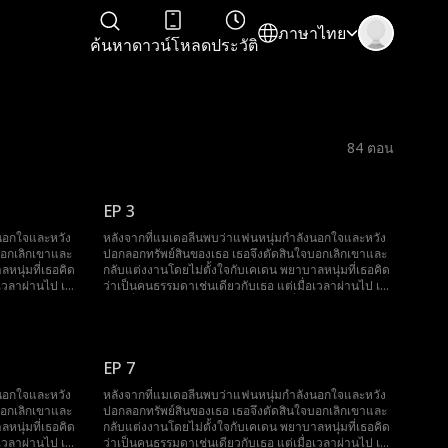
ภาษาไทย
ค้นหา
ดาวน์โหลด
ประวัติ
84
ตอน
EP 3
งนอกใจและหวัง
หลังจากที่แมเดอลีนพบว่าแฟนหนุ่มกำลังนอกใจและหวัง
บอกเลิกเขาและ
ปอกลอกทรัพย์สินของเธอ เธอจึงตัดสินใจบอกเลิกเขาและ
หนุ่มที่เธอคิด
กลับแต่งงานโดยไม่ตั้งใจกับเคเดน พยาบาลหนุ่มที่เธอคิด
อเวลาผ่านไป เธอ
ว่าเป็นคนธรรมดาเช่นเดียวกับเธอ แต่เมื่อเวลาผ่านไป เธอ
ริงเอาไว้ เค
กลับเริ่มสงสัยว่าเคเดนอาจซ่อนฐานะที่แท้จริงเอาไว้ เค
ักรธุรกิจ ได้
เดน วิลสัน แคชมอร์ ซีอีโอลึกลับแห่งอาณาจักรธุรกิจ ได้
ำตามความ
เป็นอาสาสมัครพยาบาลเพราะต้องการทำตามความ
ะเขาก็กำลัง
ปรารถนาสุดท้ายของน้องชายผู้ล่วงลับ และเขาก็กำลัง
ายเขาไป...หรือ
ตามหาคนที่ได้รับปลูกถ่ายหัวใจของน้องชายเขาไป...หรือ
EP 7
ยโดยไม่ตั้งใจ
ว่าคนคนนั้นจะเป็นภรรยาที่เขาแต่งงานด้วยโดยไม่ตั้งใจ
งนอกใจและหวัง
หลังจากที่แมเดอลีนพบว่าแฟนหนุ่มกำลังนอกใจและหวัง
กันนะ
บอกเลิกเขาและ
ปอกลอกทรัพย์สินของเธอ เธอจึงตัดสินใจบอกเลิกเขาและ
หนุ่มที่เธอคิด
กลับแต่งงานโดยไม่ตั้งใจกับเคเดน พยาบาลหนุ่มที่เธอคิด
อเวลาผ่านไป เธอ
ว่าเป็นคนธรรมดาเช่นเดียวกับเธอ แต่เมื่อเวลาผ่านไป เธอ