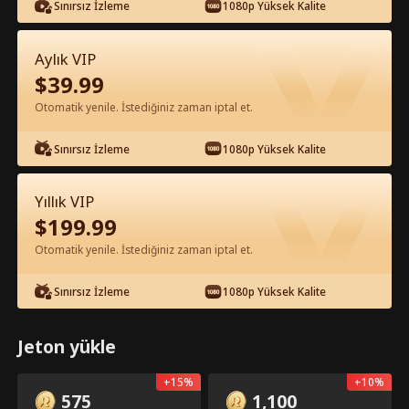
Sınırsız İzleme
1080p Yüksek Kalite
Aylık VIP
$
39.99
Otomatik yenile. İstediğiniz zaman iptal et.
Bölüm 10 - Burada ben sorumluyum
Sınırsız İzleme
1080p Yüksek Kalite
Tam Film
Yıllık VIP
0-49
50-74
Tüm Bölümler
$
199.99
10
11
12
13
14
1
Otomatik yenile. İstediğiniz zaman iptal et.
Sınırsız İzleme
1080p Yüksek Kalite
Jeton yükle
Uygulamaya Özel: Ücretsiz
4.9k
129.3k
Paylaş
Aç
+
15
%
+
10
%
Aç
575
1,100