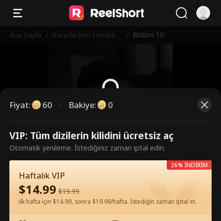
Ana Sayfa
/
Burada ben sorumluy
/
Bölüm 10
um
Fiyat
:
60
Bakiye
:
0
Bunlar ücretli bölümler. İzlemek
VIP: Tüm dizilerin kilidini ücretsiz aç
için kilidi açın.
Otomatik yenileme. İstediğiniz zaman iptal edin.
26% İNDİRİM
Haftalık VIP
60
Şimdi Kilidi Aç
$
14.99
$
19.99
ilk hafta için $14.99, sonra $19.99/hafta. İstediğin zaman iptal et.
Uygulamada Ücretsiz İzle